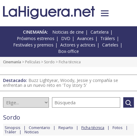
CINEMANÍA:
Noticias de cine
Cartelera
Próximos estrenos
DVD
Avances
Tráilers
Festivales y premios
Actores y actrices
Carteles
Box-office
Cinemanía
> Películas >
Sordo
> Ficha técnica
Destacado:
Buzz Lightyear, Woody, Jessie y compañía se
enfrentan a un nuevo reto en 'Toy story 5'
Sordo
Sinopsis
Comentario
Reparto
Ficha técnica
Fotos
Tráiler
Noticias