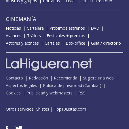
Artistas y grupos
Portadas
Listas
Guía / directorio
CINEMANÍA
Noticias
Cartelera
Próximos estrenos
DVD
Avances
Tráilers
Festivales + premios
Actores y actrices
Carteles
Box-office
Guía / directorio
Contacto
Redacción
Recomienda
Sugiere una web
Aspectos legales
Política de privacidad
(
Cambiar
)
Cookies
Publicidad y webmasters
RSS
Otros servicios:
Chistes
|
Top10Listas.com