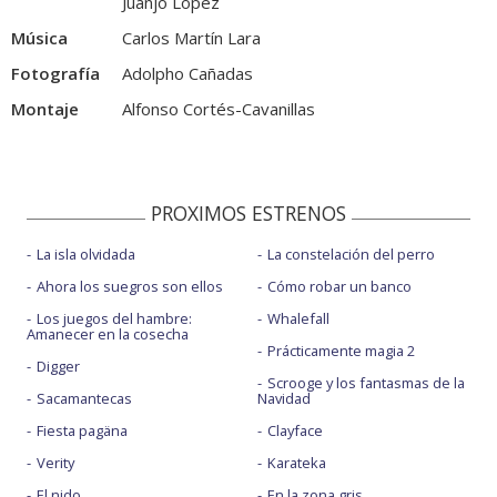
Juanjo López
Música
Carlos Martín Lara
Fotografía
Adolpho Cañadas
Montaje
Alfonso Cortés-Cavanillas
PROXIMOS ESTRENOS
La isla olvidada
La constelación del perro
Ahora los suegros son ellos
Cómo robar un banco
Los juegos del hambre:
Whalefall
Amanecer en la cosecha
Prácticamente magia 2
Digger
Scrooge y los fantasmas de la
Sacamantecas
Navidad
Fiesta pagäna
Clayface
Verity
Karateka
El nido
En la zona gris