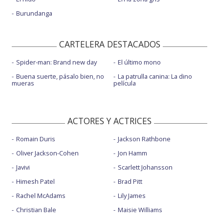
Burundanga
CARTELERA DESTACADOS
Spider-man: Brand new day
El último mono
Buena suerte, pásalo bien, no
La patrulla canina: La dino
mueras
película
ACTORES Y ACTRICES
Romain Duris
Jackson Rathbone
Oliver Jackson-Cohen
Jon Hamm
Javivi
Scarlett Johansson
Himesh Patel
Brad Pitt
Rachel McAdams
Lily James
Christian Bale
Maisie Williams