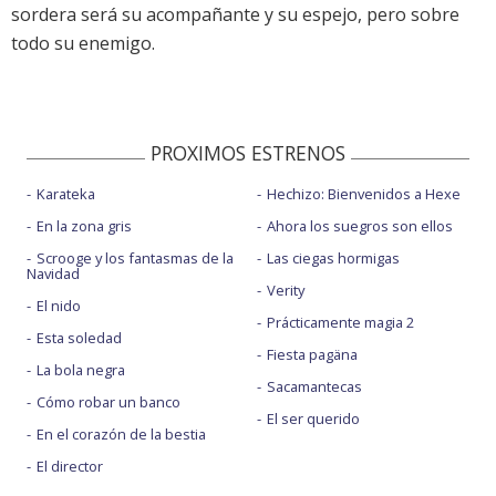
sordera será su acompañante y su espejo, pero sobre
todo su enemigo.
PROXIMOS ESTRENOS
Karateka
Hechizo: Bienvenidos a Hexe
En la zona gris
Ahora los suegros son ellos
Scrooge y los fantasmas de la
Las ciegas hormigas
Navidad
Verity
El nido
Prácticamente magia 2
Esta soledad
Fiesta pagäna
La bola negra
Sacamantecas
Cómo robar un banco
El ser querido
En el corazón de la bestia
El director