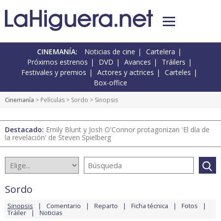
CINEMANÍA:
Noticias de cine
Cartelera
Próximos estrenos
DVD
Avances
Tráilers
Festivales y premios
Actores y actrices
Carteles
Box-office
Cinemanía
> Películas >
Sordo
> Sinopsis
Destacado:
Emily Blunt y Josh O'Connor protagonizan 'El día de
la revelación' de Steven Spielberg
Sordo
Sinopsis
Comentario
Reparto
Ficha técnica
Fotos
Tráiler
Noticias