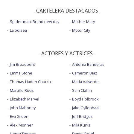
CARTELERA DESTACADOS
Spider-man: Brand new day
Mother Mary
La odisea
Motor City
ACTORES Y ACTRICES
Jim Broadbent
Antonio Banderas
Emma Stone
Cameron Diaz
Thomas Haden Church
María Valverde
Martiño Rivas
Sam Claflin
Elizabeth Marvel
Boyd Holbrook
John Mahoney
Jake Gyllenhaal
Eva Green
Jeff Bridges
Àlex Monner
Mila Kunis
Henry Thomas
Daniel Brühl