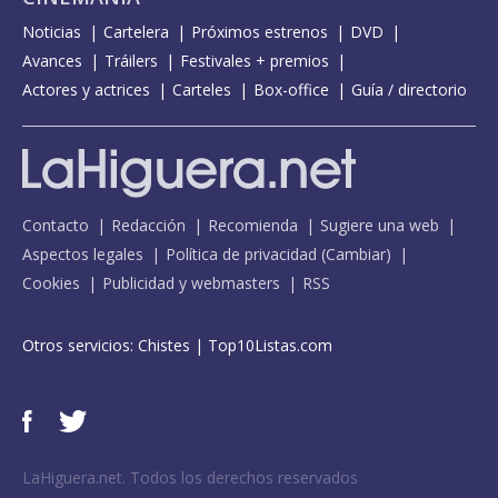
Noticias
Cartelera
Próximos estrenos
DVD
Avances
Tráilers
Festivales + premios
Actores y actrices
Carteles
Box-office
Guía / directorio
Contacto
Redacción
Recomienda
Sugiere una web
Aspectos legales
Política de privacidad
(
Cambiar
)
Cookies
Publicidad y webmasters
RSS
Otros servicios:
Chistes
|
Top10Listas.com
LaHiguera.net. Todos los derechos reservados