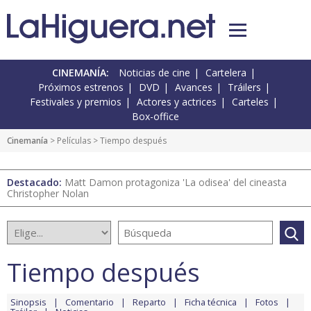
CINEMANÍA:
Noticias de cine
Cartelera
Próximos estrenos
DVD
Avances
Tráilers
Festivales y premios
Actores y actrices
Carteles
Box-office
Cinemanía
> Películas > Tiempo después
Destacado:
Matt Damon protagoniza 'La odisea' del cineasta
Christopher Nolan
Tiempo después
Sinopsis
Comentario
Reparto
Ficha técnica
Fotos