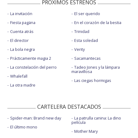
PROXIMOS ESTRENOS
La invitación
El ser querido
Fiesta pagäna
En el corazón de la bestia
Cuenta atrás
Trinidad
El director
Esta soledad
La bola negra
Verity
Prácticamente magia 2
Sacamantecas
La constelación del perro
Tadeo Jones y la lámpara
maravillosa
Whalefall
Las ciegas hormigas
La otra madre
CARTELERA DESTACADOS
Spider-man: Brand new day
La patrulla canina: La dino
película
El último mono
Mother Mary