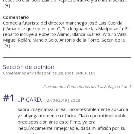
(
+
)
Comentario
Comedia futurista del director manchego José Luis Cuerda
("Amanece que no es poco", "La lengua de las Mariposas"). El
reparto incluye a Roberto Álamo, Blanca Suárez, Arturo Valls,
Miguel Rellán, Manolo Solo, Antonio de la Torre, Secun de la...
(
+
)
Sección de opinión
Comentarios enviados por los usuarios!
(
Actualizar
)
2 resultados. Comentarios del 1 al 2. Página 1 de 1
#1
..PICARD..
27/04/2019 | 20:28
Sátira imaginativa, irreal, incontestablemente absurda
y subyugantemente retórica. Claro que mi implacable
predisposición ante este filme, ya era
inequívocamente inmejorable, dada mi afición por su