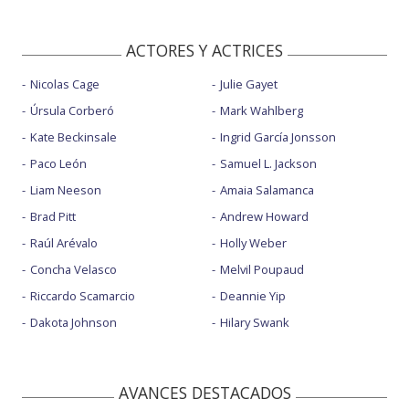
ACTORES Y ACTRICES
Nicolas Cage
Julie Gayet
Úrsula Corberó
Mark Wahlberg
Kate Beckinsale
Ingrid García Jonsson
Paco León
Samuel L. Jackson
Liam Neeson
Amaia Salamanca
Brad Pitt
Andrew Howard
Raúl Arévalo
Holly Weber
Concha Velasco
Melvil Poupaud
Riccardo Scamarcio
Deannie Yip
Dakota Johnson
Hilary Swank
AVANCES DESTACADOS