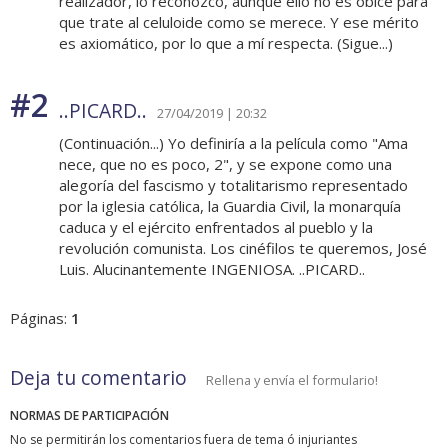
realizador, lo reconozco, aunque ello no es óbice para
que trate al celuloide como se merece. Y ese mérito
es axiomático, por lo que a mí respecta. (Sigue...)
#2
..PICARD..
27/04/2019 | 20:32
(Continuación...) Yo definiría a la película como "Ama
nece, que no es poco, 2", y se expone como una
alegoría del fascismo y totalitarismo representado
por la iglesia católica, la Guardia Civil, la monarquía
caduca y el ejército enfrentados al pueblo y la
revolución comunista. Los cinéfilos te queremos, José
Luis. Alucinantemente INGENIOSA. ..PICARD..
Páginas:
1
Deja tu comentario
Rellena y envía el formulario!
NORMAS DE PARTICIPACIÓN
No se permitirán los comentarios fuera de tema ó injuriantes