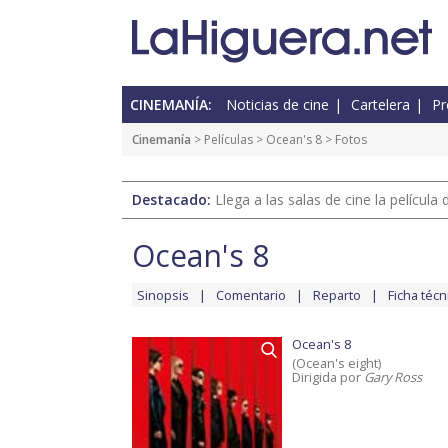
CINEMANÍA:
Noticias de cine
Cartelera
Pr
Cinemanía
> Películas >
Ocean's 8
> Fotos
Destacado:
Llega a las salas de cine la películ
Ocean's 8
Sinopsis
Comentario
Reparto
Ficha técn
Ocean's 8
(Ocean's eight)
Dirigida por
Gary Ross