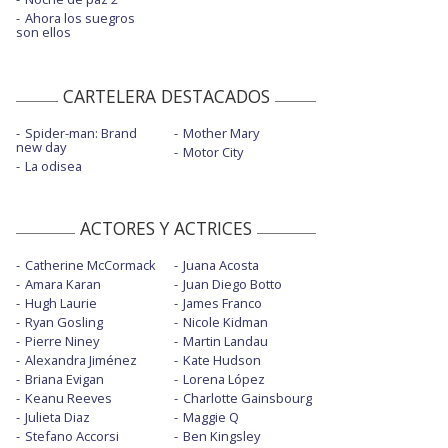
Ahora los suegros
son ellos
CARTELERA DESTACADOS
Spider-man: Brand
Mother Mary
new day
Motor City
La odisea
ACTORES Y ACTRICES
Catherine McCormack
Juana Acosta
Amara Karan
Juan Diego Botto
Hugh Laurie
James Franco
Ryan Gosling
Nicole Kidman
Pierre Niney
Martin Landau
Alexandra Jiménez
Kate Hudson
Briana Evigan
Lorena López
Keanu Reeves
Charlotte Gainsbourg
Julieta Diaz
Maggie Q
Stefano Accorsi
Ben Kingsley