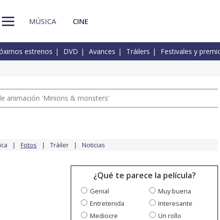
MÚSICA
CINE
óximos estrenos
DVD
Avances
Tráilers
Festivales y premi
a de animación 'Minions & monsters'
ica
Fotos
Tráiler
Noticias
¿Qué te parece la película?
Genial
Muy buena
Entretenida
Interesante
Mediocre
Un rollo