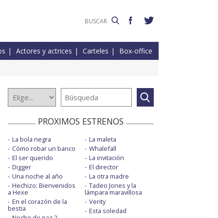
os
Actores y actrices
Carteles
Box-office
PROXIMOS ESTRENOS
La bola negra
La maleta
Cómo robar un banco
Whalefall
El ser querido
La invitación
Digger
El director
Una noche al año
La otra madre
Hechizo: Bienvenidos
Tadeo Jones y la
a Hexe
lámpara maravillosa
En el corazón de la
Verity
bestia
Esta soledad
Noche de paz 2