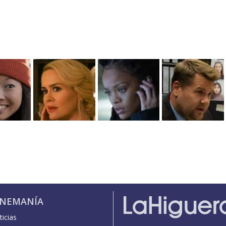
INEMANÍA
icias