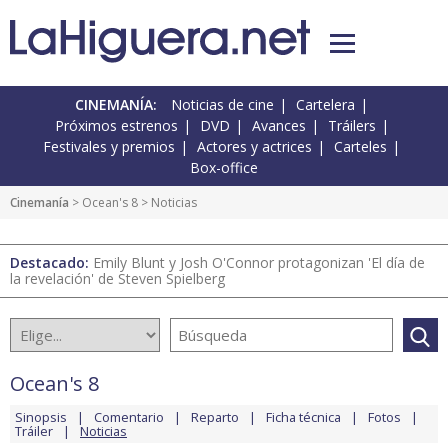
CINEMANÍA:
Noticias de cine
Cartelera
Próximos estrenos
DVD
Avances
Tráilers
Festivales y premios
Actores y actrices
Carteles
Box-office
Cinemanía
>
Ocean's 8
> Noticias
Destacado:
Emily Blunt y Josh O'Connor protagonizan 'El día de
la revelación' de Steven Spielberg
Ocean's 8
Sinopsis
Comentario
Reparto
Ficha técnica
Fotos
Tráiler
Noticias