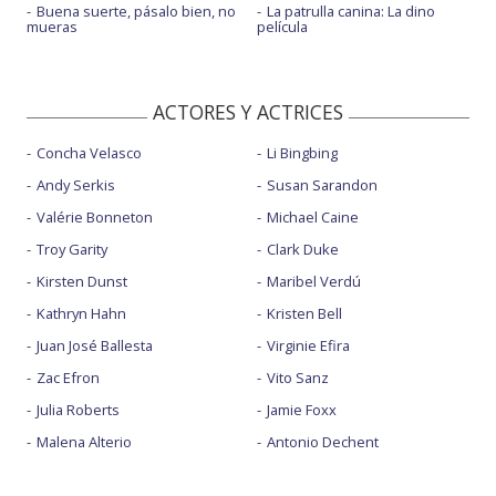
Buena suerte, pásalo bien, no
La patrulla canina: La dino
mueras
película
ACTORES Y ACTRICES
Concha Velasco
Li Bingbing
Andy Serkis
Susan Sarandon
Valérie Bonneton
Michael Caine
Troy Garity
Clark Duke
Kirsten Dunst
Maribel Verdú
Kathryn Hahn
Kristen Bell
Juan José Ballesta
Virginie Efira
Zac Efron
Vito Sanz
Julia Roberts
Jamie Foxx
Malena Alterio
Antonio Dechent