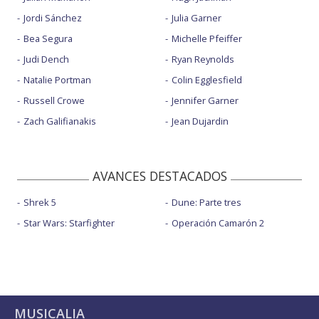
Jordi Sánchez
Julia Garner
Bea Segura
Michelle Pfeiffer
Judi Dench
Ryan Reynolds
Natalie Portman
Colin Egglesfield
Russell Crowe
Jennifer Garner
Zach Galifianakis
Jean Dujardin
AVANCES DESTACADOS
Shrek 5
Dune: Parte tres
Star Wars: Starfighter
Operación Camarón 2
MUSICALIA