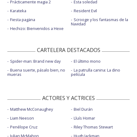
Prácticamente magia 2
Esta soledad
Karateka
Resident Evil
Fiesta pagäna
Scrooge y los fantasmas de la
Navidad
Hechizo: Bienvenidos a Hexe
CARTELERA DESTACADOS
Spider-man: Brand new day
El último mono
Buena suerte, pásalo bien, no
La patrulla canina: La dino
mueras
película
ACTORES Y ACTRICES
Matthew McConaughey
Biel Durán
Liam Neeson
Lluís Homar
Penélope Cruz
Riley Thomas Stewart
Julian McMahon
Hugh Jackman