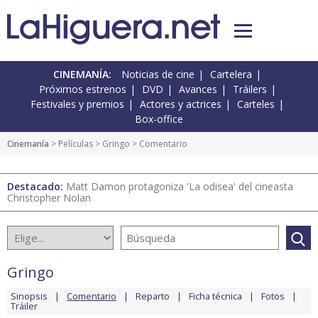
CINEMANÍA:
Noticias de cine
Cartelera
Próximos estrenos
DVD
Avances
Tráilers
Festivales y premios
Actores y actrices
Carteles
Box-office
Cinemanía
> Películas >
Gringo
> Comentario
Destacado:
Matt Damon protagoniza 'La odisea' del cineasta
Christopher Nolan
Gringo
Sinopsis
Comentario
Reparto
Ficha técnica
Fotos
Tráiler