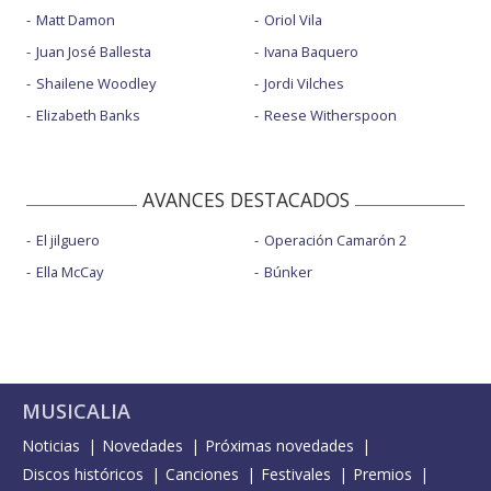
Matt Damon
Oriol Vila
Juan José Ballesta
Ivana Baquero
Shailene Woodley
Jordi Vilches
Elizabeth Banks
Reese Witherspoon
AVANCES DESTACADOS
El jilguero
Operación Camarón 2
Ella McCay
Búnker
MUSICALIA
Noticias
Novedades
Próximas novedades
Discos históricos
Canciones
Festivales
Premios