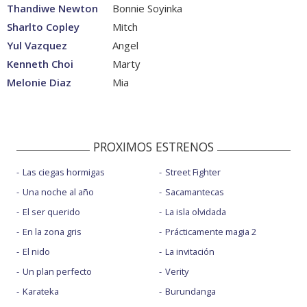
Thandiwe Newton
Bonnie Soyinka
Sharlto Copley
Mitch
Yul Vazquez
Angel
Kenneth Choi
Marty
Melonie Diaz
Mia
PROXIMOS ESTRENOS
Las ciegas hormigas
Street Fighter
Una noche al año
Sacamantecas
El ser querido
La isla olvidada
En la zona gris
Prácticamente magia 2
El nido
La invitación
Un plan perfecto
Verity
Karateka
Burundanga