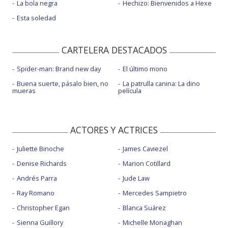
La bola negra
Hechizo: Bienvenidos a Hexe
Esta soledad
CARTELERA DESTACADOS
Spider-man: Brand new day
El último mono
Buena suerte, pásalo bien, no
La patrulla canina: La dino
mueras
película
ACTORES Y ACTRICES
Juliette Binoche
James Caviezel
Denise Richards
Marion Cotillard
Andrés Parra
Jude Law
Ray Romano
Mercedes Sampietro
Christopher Egan
Blanca Suárez
Sienna Guillory
Michelle Monaghan