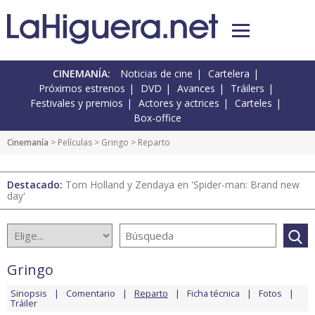
CINEMANÍA:
Noticias de cine
Cartelera
Próximos estrenos
DVD
Avances
Tráilers
Festivales y premios
Actores y actrices
Carteles
Box-office
Cinemanía
> Películas >
Gringo
> Reparto
Destacado:
Tom Holland y Zendaya en 'Spider-man: Brand new
day'
Gringo
Sinopsis
Comentario
Reparto
Ficha técnica
Fotos
Tráiler