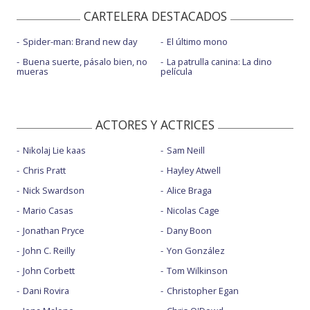
CARTELERA DESTACADOS
Spider-man: Brand new day
El último mono
Buena suerte, pásalo bien, no
La patrulla canina: La dino
mueras
película
ACTORES Y ACTRICES
Nikolaj Lie kaas
Sam Neill
Chris Pratt
Hayley Atwell
Nick Swardson
Alice Braga
Mario Casas
Nicolas Cage
Jonathan Pryce
Dany Boon
John C. Reilly
Yon González
John Corbett
Tom Wilkinson
Dani Rovira
Christopher Egan