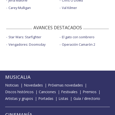
Jena Malone
Chris O'Dowd
Carey Mulligan
Val Kilmer
AVANCES DESTACADOS
Star Wars: Starfighter
El gato con sombrero
Vengadores: Doomsday
Operación Camarón 2
MUSICALIA
Noticias
Novedades
Próximas novedades
Discos históricos
Canciones
Festivales
Premios
Artistas y grupos
Portadas
Listas
Guía / directorio
CINEMANÍA