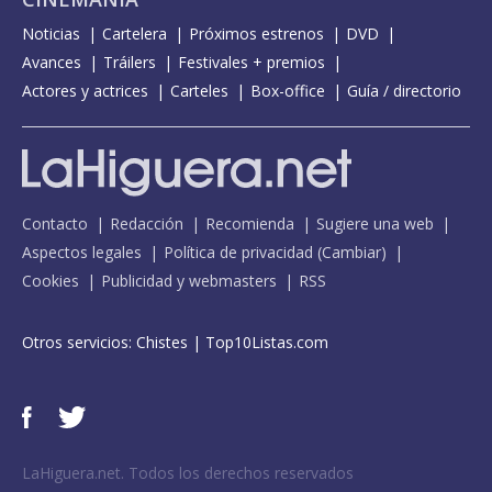
Noticias
Cartelera
Próximos estrenos
DVD
Avances
Tráilers
Festivales + premios
Actores y actrices
Carteles
Box-office
Guía / directorio
Contacto
Redacción
Recomienda
Sugiere una web
Aspectos legales
Política de privacidad
(
Cambiar
)
Cookies
Publicidad y webmasters
RSS
Otros servicios:
Chistes
|
Top10Listas.com
LaHiguera.net. Todos los derechos reservados