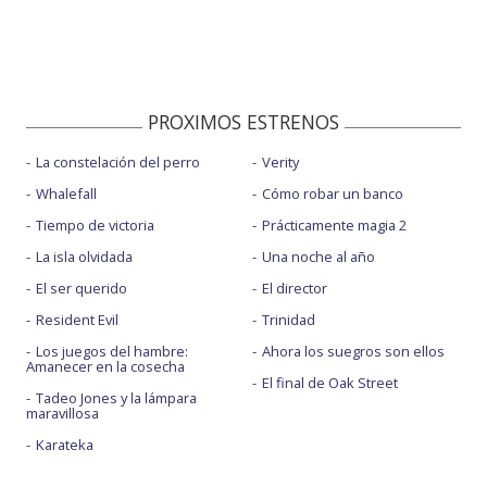
PROXIMOS ESTRENOS
La constelación del perro
Verity
Whalefall
Cómo robar un banco
Tiempo de victoria
Prácticamente magia 2
La isla olvidada
Una noche al año
El ser querido
El director
Resident Evil
Trinidad
Los juegos del hambre:
Ahora los suegros son ellos
Amanecer en la cosecha
El final de Oak Street
Tadeo Jones y la lámpara
maravillosa
Karateka