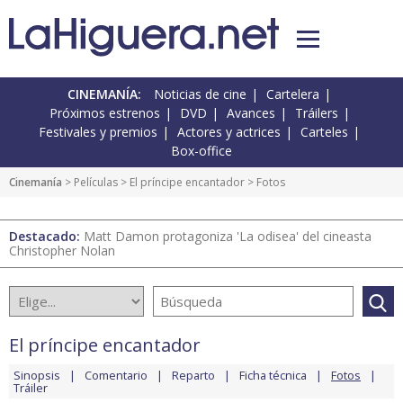
CINEMANÍA:
Noticias de cine
Cartelera
Próximos estrenos
DVD
Avances
Tráilers
Festivales y premios
Actores y actrices
Carteles
Box-office
Cinemanía
> Películas >
El príncipe encantador
> Fotos
Destacado:
Matt Damon protagoniza 'La odisea' del cineasta
Christopher Nolan
El príncipe encantador
Sinopsis
Comentario
Reparto
Ficha técnica
Fotos
Tráiler