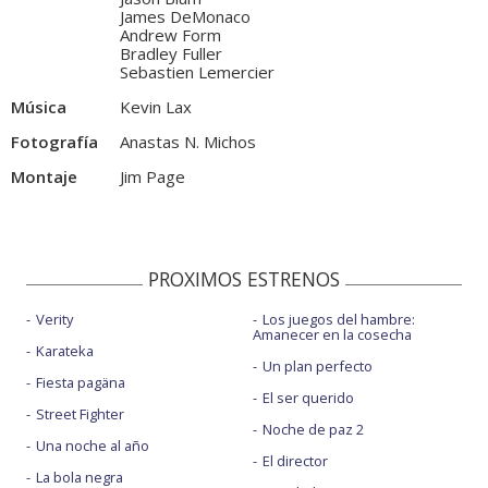
James DeMonaco
Andrew Form
Bradley Fuller
Sebastien Lemercier
Música
Kevin Lax
Fotografía
Anastas N. Michos
Montaje
Jim Page
PROXIMOS ESTRENOS
Verity
Los juegos del hambre:
Amanecer en la cosecha
Karateka
Un plan perfecto
Fiesta pagäna
El ser querido
Street Fighter
Noche de paz 2
Una noche al año
El director
La bola negra