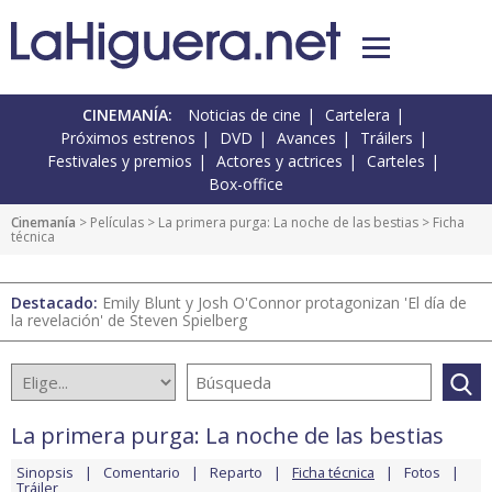
CINEMANÍA:
Noticias de cine
Cartelera
Próximos estrenos
DVD
Avances
Tráilers
Festivales y premios
Actores y actrices
Carteles
Box-office
Cinemanía
> Películas >
La primera purga: La noche de las bestias
> Ficha
técnica
Destacado:
Emily Blunt y Josh O'Connor protagonizan 'El día de
la revelación' de Steven Spielberg
La primera purga: La noche de las bestias
Sinopsis
Comentario
Reparto
Ficha técnica
Fotos
Tráiler