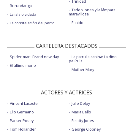
Trinidad
Burundanga
Tadeo Jones y la lámpara
maravillosa
La isla olvidada
El nido
La constelación del perro
CARTELERA DESTACADOS
Spider-man: Brand new day
La patrulla canina: La dino
película
El último mono
Mother Mary
ACTORES Y ACTRICES
Vincent Lacoste
Julie Delpy
Elio Germano
Maria Bello
Parker Posey
Felicity Jones
Tom Hollander
George Clooney