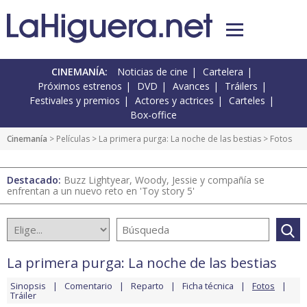
CINEMANÍA:
Noticias de cine
Cartelera
Próximos estrenos
DVD
Avances
Tráilers
Festivales y premios
Actores y actrices
Carteles
Box-office
Cinemanía
> Películas >
La primera purga: La noche de las bestias
> Fotos
Destacado:
Buzz Lightyear, Woody, Jessie y compañía se
enfrentan a un nuevo reto en 'Toy story 5'
La primera purga: La noche de las bestias
Sinopsis
Comentario
Reparto
Ficha técnica
Fotos
Tráiler