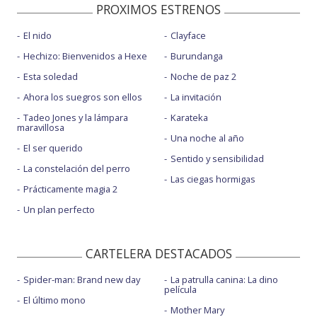
PROXIMOS ESTRENOS
El nido
Clayface
Hechizo: Bienvenidos a Hexe
Burundanga
Esta soledad
Noche de paz 2
Ahora los suegros son ellos
La invitación
Tadeo Jones y la lámpara
Karateka
maravillosa
Una noche al año
El ser querido
Sentido y sensibilidad
La constelación del perro
Las ciegas hormigas
Prácticamente magia 2
Un plan perfecto
CARTELERA DESTACADOS
Spider-man: Brand new day
La patrulla canina: La dino
película
El último mono
Mother Mary