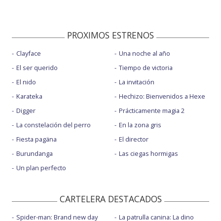
PROXIMOS ESTRENOS
Clayface
Una noche al año
El ser querido
Tiempo de victoria
El nido
La invitación
Karateka
Hechizo: Bienvenidos a Hexe
Digger
Prácticamente magia 2
La constelación del perro
En la zona gris
Fiesta pagäna
El director
Burundanga
Las ciegas hormigas
Un plan perfecto
CARTELERA DESTACADOS
Spider-man: Brand new day
La patrulla canina: La dino