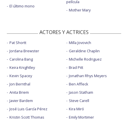
película
El último mono
Mother Mary
ACTORES Y ACTRICES
Pat Shortt
Milla Jovovich
Jordana Brewster
Geraldine Chaplin
Carolina Bang
Michelle Rodriguez
Keira Knightley
Brad Pitt
Kevin Spacey
Jonathan Rhys Meyers
Jon Bernthal
Ben Affleck
Anita Briem
Jason Statham
Javier Bardem
Steve Carell
José Luis García Pérez
Kira Miró
Kristin Scott Thomas
Emily Mortimer