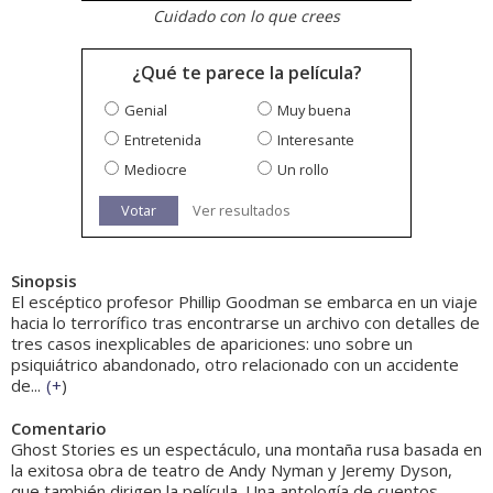
Cuidado con lo que crees
¿Qué te parece la película?
Genial
Muy buena
Entretenida
Interesante
Mediocre
Un rollo
Votar
Ver resultados
Sinopsis
El escéptico profesor Phillip Goodman se embarca en un viaje
hacia lo terrorífico tras encontrarse un archivo con detalles de
tres casos inexplicables de apariciones: uno sobre un
psiquiátrico abandonado, otro relacionado con un accidente
de...
(
+
)
Comentario
Ghost Stories es un espectáculo, una montaña rusa basada en
la exitosa obra de teatro de Andy Nyman y Jeremy Dyson,
que también dirigen la película. Una antología de cuentos