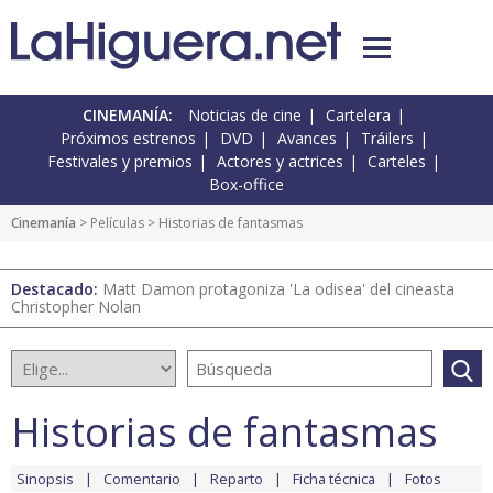
CINEMANÍA:
Noticias de cine
Cartelera
Próximos estrenos
DVD
Avances
Tráilers
Festivales y premios
Actores y actrices
Carteles
Box-office
Cinemanía
> Películas > Historias de fantasmas
Destacado:
Matt Damon protagoniza 'La odisea' del cineasta
Christopher Nolan
Historias de fantasmas
Sinopsis
Comentario
Reparto
Ficha técnica
Fotos