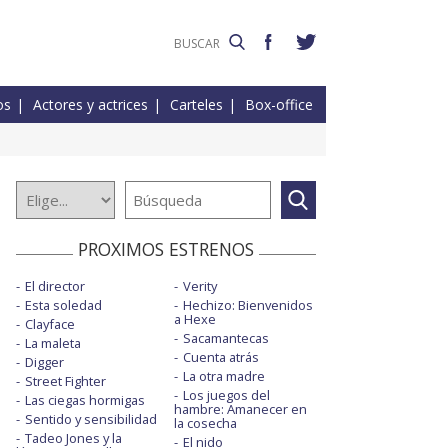
os
Actores y actrices
Carteles
Box-office
PROXIMOS ESTRENOS
El director
Verity
Esta soledad
Hechizo: Bienvenidos
a Hexe
Clayface
Sacamantecas
La maleta
Cuenta atrás
Digger
La otra madre
Street Fighter
Los juegos del
Las ciegas hormigas
hambre: Amanecer en
Sentido y sensibilidad
la cosecha
Tadeo Jones y la
El nido