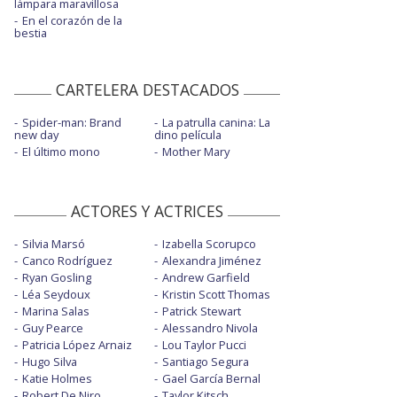
lámpara maravillosa
En el corazón de la
bestia
CARTELERA DESTACADOS
Spider-man: Brand
La patrulla canina: La
new day
dino película
El último mono
Mother Mary
ACTORES Y ACTRICES
Silvia Marsó
Izabella Scorupco
Canco Rodríguez
Alexandra Jiménez
Ryan Gosling
Andrew Garfield
Léa Seydoux
Kristin Scott Thomas
Marina Salas
Patrick Stewart
Guy Pearce
Alessandro Nivola
Patricia López Arnaiz
Lou Taylor Pucci
Hugo Silva
Santiago Segura
Katie Holmes
Gael García Bernal
Robert De Niro
Taylor Kitsch