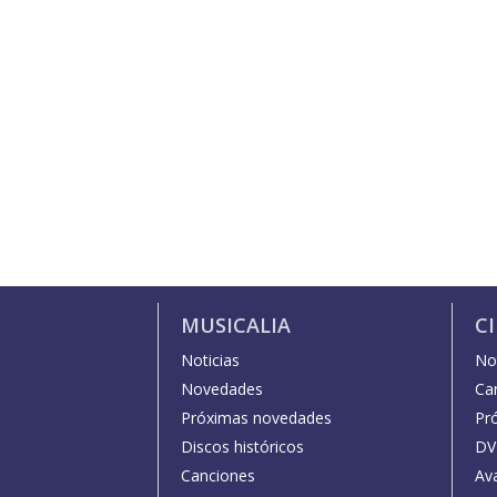
MUSICALIA
C
Noticias
Not
Novedades
Car
Próximas novedades
Pr
Discos históricos
DV
Canciones
Av