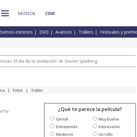
MÚSICA
CINE
óximos estrenos
DVD
Avances
Tráilers
Festivales y premi
izan 'El día de la revelación' de Steven Spielberg
ica
Fotos
Tráiler
¿Qué te parece la película?
arthy
Genial
Muy buena
Entretenida
Interesante
Mediocre
Un rollo