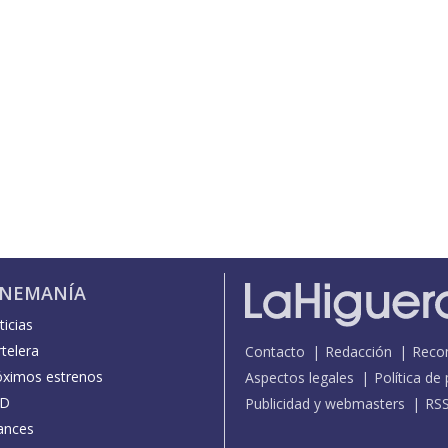
INEMANÍA
icias
telera
Contacto
Redacción
Reco
óximos estrenos
Aspectos legales
Política de
D
Publicidad y webmasters
RS
ances