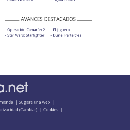
AVANCES DESTACADOS
Operación Camarón 2
El jilguero
Star Wars: Starfighter
Dune: Parte tres
mienda
Sugiere una web
 privacidad
(
Cambiar
)
Cookies
S