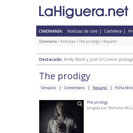
CINEMANÍA:
Noticias de cine
Cartelera
Pr
Cinemanía
> Películas >
The prodigy
> Reparto
Destacado:
Emily Blunt y Josh O'Connor protagon
The prodigy
Sinopsis
Comentario
Reparto
Ficha técn
The prodigy
Dirigida por
Nicholas McC