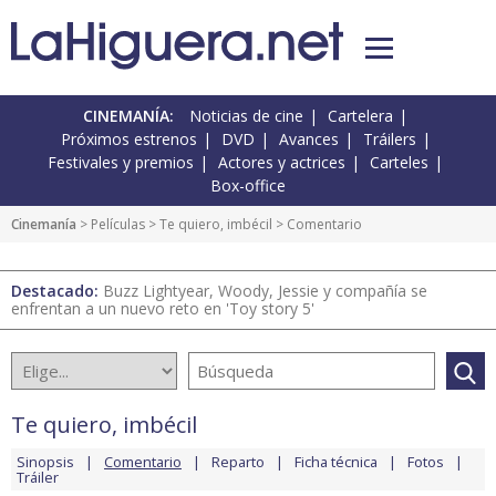
CINEMANÍA:
Noticias de cine
Cartelera
Próximos estrenos
DVD
Avances
Tráilers
Festivales y premios
Actores y actrices
Carteles
Box-office
Cinemanía
> Películas >
Te quiero, imbécil
> Comentario
Destacado:
Buzz Lightyear, Woody, Jessie y compañía se
enfrentan a un nuevo reto en 'Toy story 5'
Te quiero, imbécil
Sinopsis
Comentario
Reparto
Ficha técnica
Fotos
Tráiler