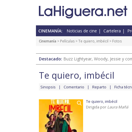
CINEMANÍA:
Noticias de cine
Cartelera
Pr
Cinemanía
> Películas >
Te quiero, imbécil
> Fotos
Destacado:
Buzz Lightyear, Woody, Jessie y com
Te quiero, imbécil
Sinopsis
Comentario
Reparto
Ficha técn
Te quiero, imbécil
Dirigida por
Laura Mañá