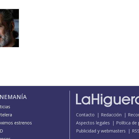
INEMANÍA
icias
telera
Contacto
Redacción
Reco
óximos estrenos
Aspectos legales
Política de
D
Publicidad y webmasters
RS
ances