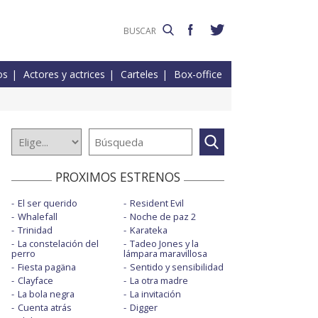
os
Actores y actrices
Carteles
Box-office
PROXIMOS ESTRENOS
El ser querido
Resident Evil
Whalefall
Noche de paz 2
Trinidad
Karateka
La constelación del
Tadeo Jones y la
perro
lámpara maravillosa
Fiesta pagäna
Sentido y sensibilidad
Clayface
La otra madre
La bola negra
La invitación
Cuenta atrás
Digger