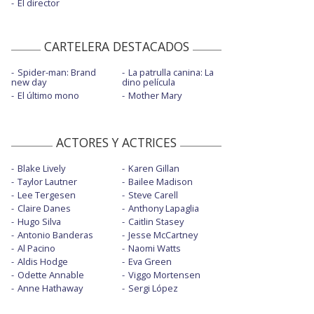
El director
CARTELERA DESTACADOS
Spider-man: Brand
La patrulla canina: La
new day
dino película
El último mono
Mother Mary
ACTORES Y ACTRICES
Blake Lively
Karen Gillan
Taylor Lautner
Bailee Madison
Lee Tergesen
Steve Carell
Claire Danes
Anthony Lapaglia
Hugo Silva
Caitlin Stasey
Antonio Banderas
Jesse McCartney
Al Pacino
Naomi Watts
Aldis Hodge
Eva Green
Odette Annable
Viggo Mortensen
Anne Hathaway
Sergi López