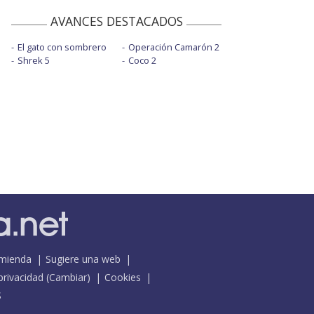
AVANCES DESTACADOS
El gato con sombrero
Operación Camarón 2
Shrek 5
Coco 2
mienda
Sugiere una web
 privacidad
(
Cambiar
)
Cookies
S