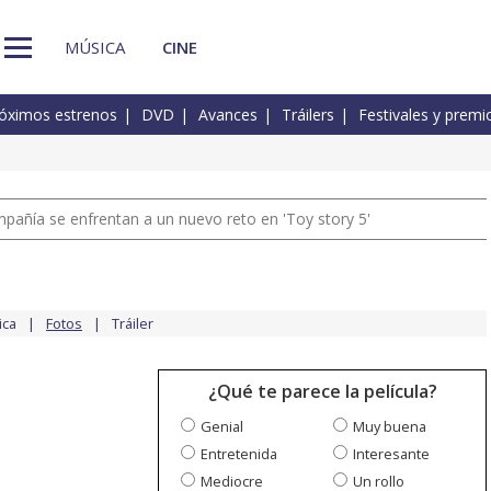
MÚSICA
CINE
óximos estrenos
DVD
Avances
Tráilers
Festivales y premi
pañía se enfrentan a un nuevo reto en 'Toy story 5'
ica
Fotos
Tráiler
¿Qué te parece la película?
Genial
Muy buena
Entretenida
Interesante
Mediocre
Un rollo