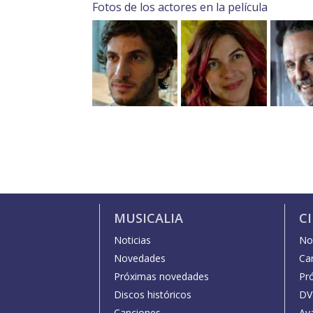
Fotos de los actores en la película
MUSICALIA
C
Noticias
Not
Novedades
Car
Próximas novedades
Pr
Discos históricos
DV
Canciones
Av