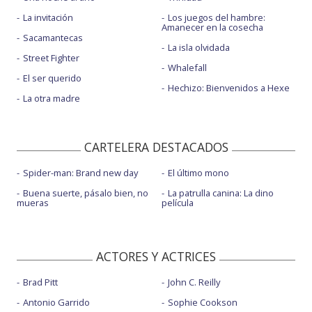
La invitación
Los juegos del hambre:
Amanecer en la cosecha
Sacamantecas
La isla olvidada
Street Fighter
Whalefall
El ser querido
Hechizo: Bienvenidos a Hexe
La otra madre
CARTELERA DESTACADOS
Spider-man: Brand new day
El último mono
Buena suerte, pásalo bien, no
La patrulla canina: La dino
mueras
película
ACTORES Y ACTRICES
Brad Pitt
John C. Reilly
Antonio Garrido
Sophie Cookson