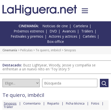
CINEMANÍA:
Noticias de cine
Cartelera
Próximos estrenos
DVD
Avances
Tráilers
Festivales y premios
Actores y actrices
Carteles
Box-office
Cinemanía
> Películas >
Te quiero, imbécil
> Sinopsis
Destacado:
Buzz Lightyear, Woody, Jessie y compañía se
enfrentan a un nuevo reto en 'Toy story 5'
Te quiero, imbécil
Sinopsis
Comentario
Reparto
Ficha técnica
Fotos
Tráiler