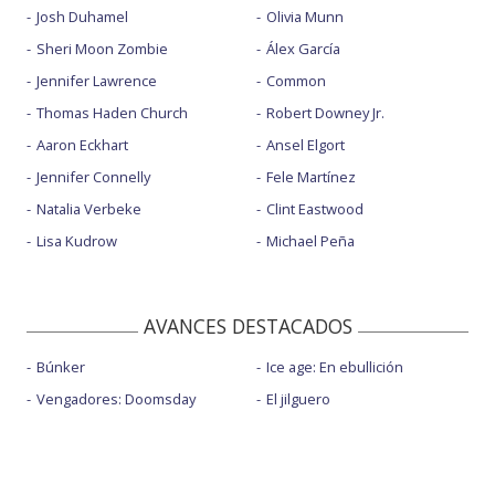
Josh Duhamel
Olivia Munn
Sheri Moon Zombie
Álex García
Jennifer Lawrence
Common
Thomas Haden Church
Robert Downey Jr.
Aaron Eckhart
Ansel Elgort
Jennifer Connelly
Fele Martínez
Natalia Verbeke
Clint Eastwood
Lisa Kudrow
Michael Peña
AVANCES DESTACADOS
Búnker
Ice age: En ebullición
Vengadores: Doomsday
El jilguero