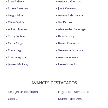
Elsa Pataky
Antonio Garrido
Efren Ramirez
José Coronado
Hugo Silva
Amaia Salamanca
Olivia Wilde
Val Kilmer
Adrián Navarro
Alexander Skarsgård
Tony Dalton
Billy Crudup
Carla Gugino
Bryan Cranston
Clara Lago
Verónica Echegui
Eva Longoria
Ana de Armas
James McAvoy
Irene Visedo
AVANCES DESTACADOS
Ice age: En ebullición
El gato con sombrero
Coco 2
Dune: Parte tres