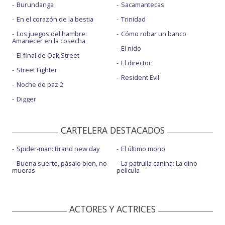
Burundanga
Sacamantecas
En el corazón de la bestia
Trinidad
Los juegos del hambre:
Cómo robar un banco
Amanecer en la cosecha
El nido
El final de Oak Street
El director
Street Fighter
Resident Evil
Noche de paz 2
Digger
CARTELERA DESTACADOS
Spider-man: Brand new day
El último mono
Buena suerte, pásalo bien, no
La patrulla canina: La dino
mueras
película
ACTORES Y ACTRICES