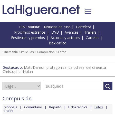
CINEMANÍA:
Noticias de cine
Cartelera
Próximos estrenos
DVD
Avances
Tráilers
Festivales y premios
Actores y actrices
Carteles
Box-office
Cinemanía
> Películas >
Compulsión
> Fotos
Destacado:
Matt Damon protagoniza 'La odisea' del cineasta
Christopher Nolan
Compulsión
Sinopsis
Comentario
Reparto
Ficha técnica
Fotos
Tráiler