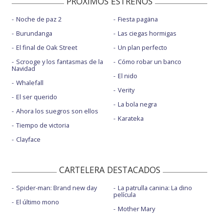
PROXIMOS ESTRENOS
Noche de paz 2
Fiesta pagäna
Burundanga
Las ciegas hormigas
El final de Oak Street
Un plan perfecto
Scrooge y los fantasmas de la
Cómo robar un banco
Navidad
El nido
Whalefall
Verity
El ser querido
La bola negra
Ahora los suegros son ellos
Karateka
Tiempo de victoria
Clayface
CARTELERA DESTACADOS
Spider-man: Brand new day
La patrulla canina: La dino
película
El último mono
Mother Mary