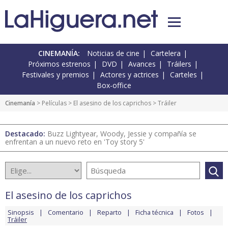
CINEMANÍA:
Noticias de cine
Cartelera
Próximos estrenos
DVD
Avances
Tráilers
Festivales y premios
Actores y actrices
Carteles
Box-office
Cinemanía
> Películas >
El asesino de los caprichos
> Tráiler
Destacado:
Buzz Lightyear, Woody, Jessie y compañía se
enfrentan a un nuevo reto en 'Toy story 5'
El asesino de los caprichos
Sinopsis
Comentario
Reparto
Ficha técnica
Fotos
Tráiler