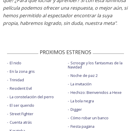
qué? ¿Para qué luchar y aprender? Si con esta luminosa
película podemos ofrecer una respuesta, o mejor aún, si
hemos permitido al espectador encontrar la suya
propia, habremos logrado, sin duda, nuestra meta"
.
PROXIMOS ESTRENOS
El nido
Scrooge y los fantasmas de la
Navidad
En la zona gris
Noche de paz 2
Trinidad
La invitación
Resident Evil
Hechizo: Bienvenidos a Hexe
La constelación del perro
La bola negra
El ser querido
Digger
Street Fighter
Cómo robar un banco
Cuenta atrás
Fiesta pagäna
Karateka