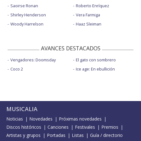
Saoirse Ronan
Roberto Enríquez
Shirley Henderson
Vera Farmiga
Woody Harrelson
Haaz Sleiman
AVANCES DESTACADOS
Vengadores: Doomsday
El gato con sombrero
Coco 2
Ice age: En ebullición
MUSICALIA
Noticias
Novedades
Próximas novedades
Discos históricos
Canciones
Festivales
Premios
Artistas y grupos
Portadas
Listas
Guía / directorio