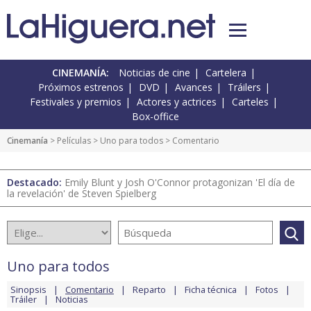
CINEMANÍA:
Noticias de cine
Cartelera
Próximos estrenos
DVD
Avances
Tráilers
Festivales y premios
Actores y actrices
Carteles
Box-office
Cinemanía
> Películas >
Uno para todos
> Comentario
Destacado:
Emily Blunt y Josh O'Connor protagonizan 'El día de
la revelación' de Steven Spielberg
Uno para todos
Sinopsis
Comentario
Reparto
Ficha técnica
Fotos
Tráiler
Noticias