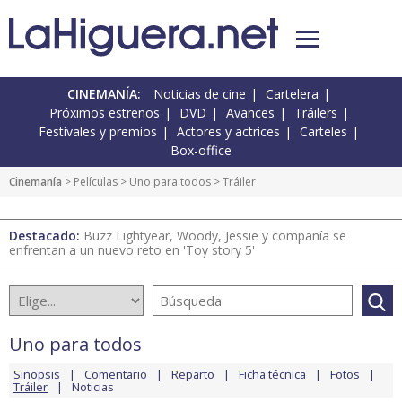
CINEMANÍA:
Noticias de cine
Cartelera
Próximos estrenos
DVD
Avances
Tráilers
Festivales y premios
Actores y actrices
Carteles
Box-office
Cinemanía
> Películas >
Uno para todos
> Tráiler
Destacado:
Buzz Lightyear, Woody, Jessie y compañía se
enfrentan a un nuevo reto en 'Toy story 5'
Uno para todos
Sinopsis
Comentario
Reparto
Ficha técnica
Fotos
Tráiler
Noticias