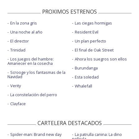
PROXIMOS ESTRENOS
En la zona gris
Las ciegas hormigas
Una noche al año
Resident Evil
El director
Un plan perfecto
Trinidad
El final de Oak Street
Los juegos del hambre:
Ahora los suegros son ellos
Amanecer en la cosecha
Burundanga
Scrooge y los fantasmas de la
Navidad
Esta soledad
Verity
Whalefall
La constelación del perro
Clayface
CARTELERA DESTACADOS
Spider-man: Brand new day
La patrulla canina: La dino
película