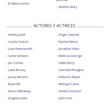
El último mono
Mother Mary
ACTORES Y ACTRICES
Ashley Judd
Angie Cepeda
Cecilia Suárez
Rachel Weisz
Liam Hemsworth
Jonathan Keltz
Carter Jenkins
Melissa George
Jan Cornet
Halle Berry
Luke Bracey
Sam Worthington
Jonny Weston
Roberto Álamo
Brad Pitt
Michael Caine
Anne Hathaway
Ashton Kutcher
Angelina Jolie
John Hurt