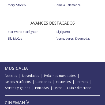
Meryl Streep
Amaia Salamanca
AVANCES DESTACADOS
Star Wars: Starfighter
El jilguero
Ella McCay
Vengadores: Doomsday
MUSICALIA
Noticias
Novedades
Próximas novedades
Discos históricos
Canciones
Festivales
Premios
Artistas y grupos
Portadas
Listas
Guía / directorio
CINEMANÍA