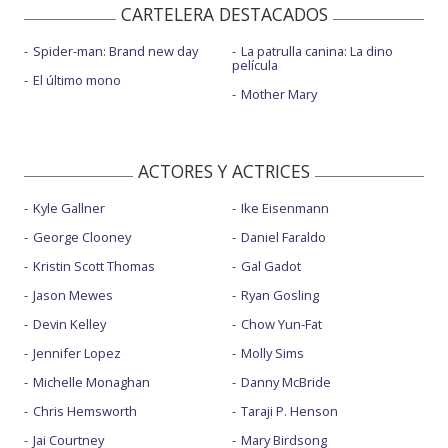
CARTELERA DESTACADOS
Spider-man: Brand new day
La patrulla canina: La dino
película
El último mono
Mother Mary
ACTORES Y ACTRICES
Kyle Gallner
Ike Eisenmann
George Clooney
Daniel Faraldo
Kristin Scott Thomas
Gal Gadot
Jason Mewes
Ryan Gosling
Devin Kelley
Chow Yun-Fat
Jennifer Lopez
Molly Sims
Michelle Monaghan
Danny McBride
Chris Hemsworth
Taraji P. Henson
Jai Courtney
Mary Birdsong