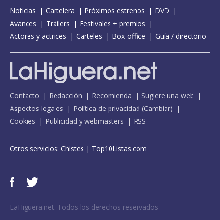
Noticias
Cartelera
Próximos estrenos
DVD
Avances
Tráilers
Festivales + premios
Actores y actrices
Carteles
Box-office
Guía / directorio
Contacto
Redacción
Recomienda
Sugiere una web
Aspectos legales
Política de privacidad
(
Cambiar
)
Cookies
Publicidad y webmasters
RSS
Otros servicios:
Chistes
|
Top10Listas.com
LaHiguera.net. Todos los derechos reservados