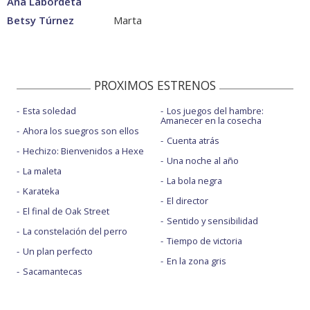
Ana Labordeta
Betsy Túrnez
Marta
PROXIMOS ESTRENOS
Esta soledad
Los juegos del hambre:
Amanecer en la cosecha
Ahora los suegros son ellos
Cuenta atrás
Hechizo: Bienvenidos a Hexe
Una noche al año
La maleta
La bola negra
Karateka
El director
El final de Oak Street
Sentido y sensibilidad
La constelación del perro
Tiempo de victoria
Un plan perfecto
En la zona gris
Sacamantecas