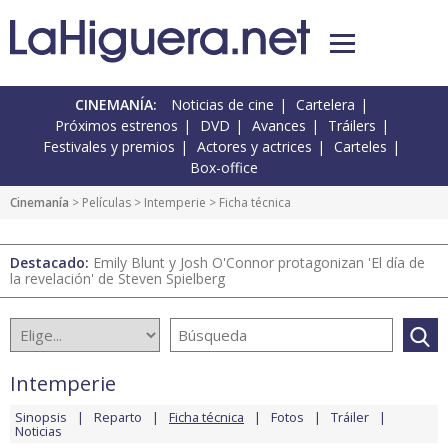
CINEMANÍA:
Noticias de cine
Cartelera
Próximos estrenos
DVD
Avances
Tráilers
Festivales y premios
Actores y actrices
Carteles
Box-office
Cinemanía
> Películas >
Intemperie
> Ficha técnica
Destacado:
Emily Blunt y Josh O'Connor protagonizan 'El día de
la revelación' de Steven Spielberg
Intemperie
Sinopsis
Reparto
Ficha técnica
Fotos
Tráiler
Noticias