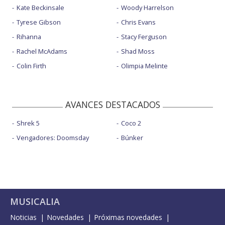
Kate Beckinsale
Woody Harrelson
Tyrese Gibson
Chris Evans
Rihanna
Stacy Ferguson
Rachel McAdams
Shad Moss
Colin Firth
Olimpia Melinte
AVANCES DESTACADOS
Shrek 5
Coco 2
Vengadores: Doomsday
Búnker
MUSICALIA
Noticias
Novedades
Próximas novedades