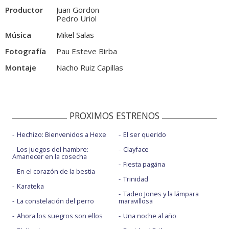
Productor
Juan Gordon
Pedro Uriol
Música
Mikel Salas
Fotografía
Pau Esteve Birba
Montaje
Nacho Ruiz Capillas
PROXIMOS ESTRENOS
Hechizo: Bienvenidos a Hexe
El ser querido
Los juegos del hambre:
Clayface
Amanecer en la cosecha
Fiesta pagäna
En el corazón de la bestia
Trinidad
Karateka
Tadeo Jones y la lámpara
La constelación del perro
maravillosa
Ahora los suegros son ellos
Una noche al año