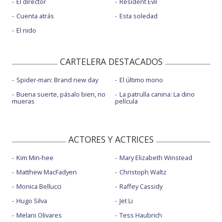
El director
Resident Evil
Cuenta atrás
Esta soledad
El nido
CARTELERA DESTACADOS
Spider-man: Brand new day
El último mono
Buena suerte, pásalo bien, no
La patrulla canina: La dino
mueras
película
ACTORES Y ACTRICES
Kim Min-hee
Mary Elizabeth Winstead
Matthew MacFadyen
Christoph Waltz
Monica Bellucci
Raffey Cassidy
Hugo Silva
Jet Li
Melani Olivares
Tess Haubrich