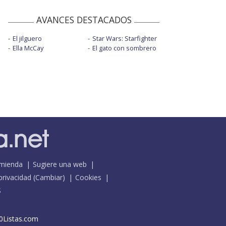
AVANCES DESTACADOS
El jilguero
Star Wars: Starfighter
Ella McCay
El gato con sombrero
mienda
Sugiere una web
 privacidad
(
Cambiar
)
Cookies
S
0Listas.com