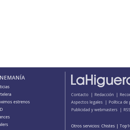
INEMANÍA
icias
telera
Contacto
Redacción
Reco
óximos estrenos
Aspectos legales
Política de
D
Publicidad y webmasters
RS
ances
ilers
Otros servicios:
Chistes
|
Top1