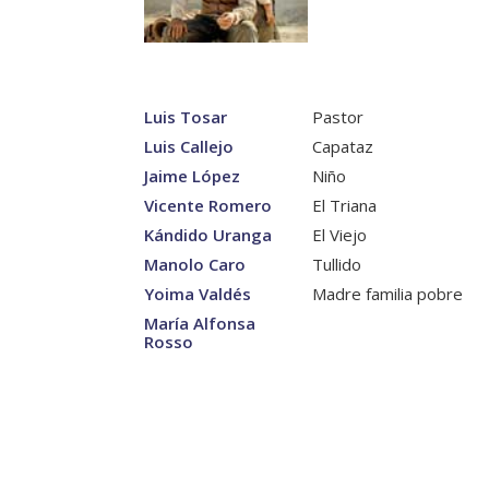
Luis Tosar
Pastor
Luis Callejo
Capataz
Jaime López
Niño
Vicente Romero
El Triana
Kándido Uranga
El Viejo
Manolo Caro
Tullido
Yoima Valdés
Madre familia pobre
María Alfonsa
Rosso