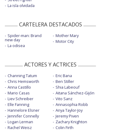
La isla olvidada
CARTELERA DESTACADOS
Spider-man: Brand
Mother Mary
new day
Motor City
La odisea
ACTORES Y ACTRICES
Channing Tatum
Eric Bana
Chris Hemsworth
Ben Stiller
Anna Castillo
Shia Labeouf
Mario Casas
Aitana Sánchez-Gijón
Liev Schreiber
Vito Sanz
Elle Fanning
Annasophia Robb
Hannelore Elsner
Anya Taylor-Joy
Jennifer Connelly
Jeremy Piven
Logan Lerman
Zachary Knighton
Rachel Weisz
Colin Firth