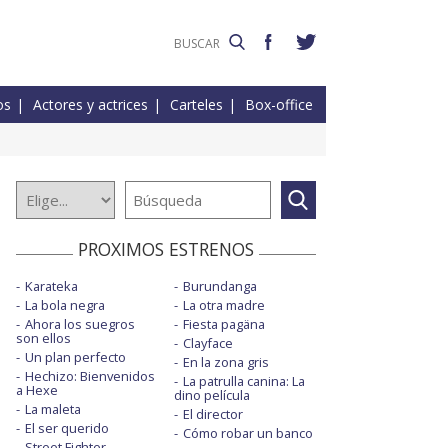
os
Actores y actrices
Carteles
Box-office
PROXIMOS ESTRENOS
Karateka
Burundanga
La bola negra
La otra madre
Ahora los suegros
Fiesta pagäna
son ellos
Clayface
Un plan perfecto
En la zona gris
Hechizo: Bienvenidos
La patrulla canina: La
a Hexe
dino película
La maleta
El director
El ser querido
Cómo robar un banco
Street Fighter