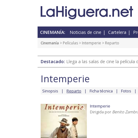
CINEMANÍA:
Noticias de cine
Cartelera
Pr
Cinemanía
> Películas >
Intemperie
> Reparto
Destacado:
Llega a las salas de cine la películ
Intemperie
Sinopsis
Reparto
Ficha técnica
Fotos
Intemperie
Dirigida por
Benito Zambr