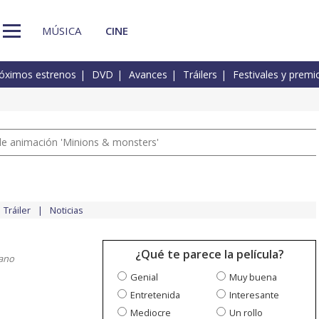
MÚSICA
CINE
óximos estrenos
DVD
Avances
Tráilers
Festivales y premi
a de animación 'Minions & monsters'
Tráiler
Noticias
¿Qué te parece la película?
ano
Genial
Muy buena
Entretenida
Interesante
Mediocre
Un rollo