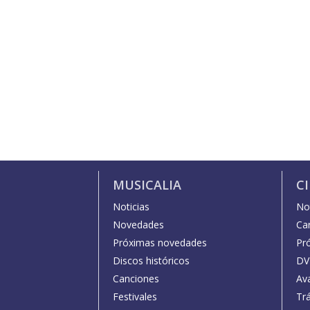
MUSICALIA
C
Noticias
Not
Novedades
Car
Próximas novedades
Pr
Discos históricos
DV
Canciones
Av
Festivales
Trá