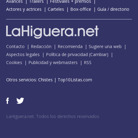
Avances
Tráilers
Festivales + premios
Actores y actrices
Carteles
Box-office
Guía / directorio
Contacto
Redacción
Recomienda
Sugiere una web
Aspectos legales
Política de privacidad
(
Cambiar
)
Cookies
Publicidad y webmasters
RSS
Otros servicios:
Chistes
|
Top10Listas.com
LaHiguera.net. Todos los derechos reservados