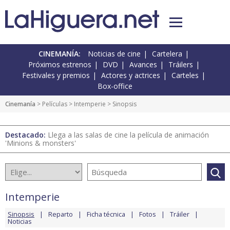
CINEMANÍA:
Noticias de cine
Cartelera
Próximos estrenos
DVD
Avances
Tráilers
Festivales y premios
Actores y actrices
Carteles
Box-office
Cinemanía
> Películas >
Intemperie
> Sinopsis
Destacado:
Llega a las salas de cine la película de animación
'Minions & monsters'
Intemperie
Sinopsis
Reparto
Ficha técnica
Fotos
Tráiler
Noticias