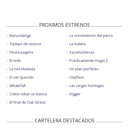
PROXIMOS ESTRENOS
Burundanga
La constelación del perro
Tiempo de victoria
La maleta
Fiesta pagäna
Sacamantecas
El nido
Prácticamente magia 2
La isla olvidada
Un plan perfecto
El ser querido
Clayface
Whalefall
Las ciegas hormigas
Cómo robar un banco
Digger
El final de Oak Street
CARTELERA DESTACADOS