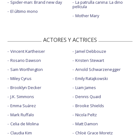
Spider-man: Brand new day
La patrulla canina: La dino
película
El último mono
Mother Mary
ACTORES Y ACTRICES
Vincent Kartheiser
Jamel Debbouze
Rosario Dawson
Kristen Stewart
Sam Worthington
Arnold Schwarzenegger
Miley Cyrus
Emily Ratajkowski
Brooklyn Decker
Liam James
J.K. Simmons
Dennis Quaid
Emma Suárez
Brooke Shields
Mark Ruffalo
Nicola Peltz
Celia de Molina
Matt Damon
Claudia Kim
Chloë Grace Moretz