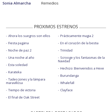
Sonia Almarcha
Remedios
PROXIMOS ESTRENOS
Ahora los suegros son ellos
Prácticamente magia 2
Fiesta pagäna
En el corazón de la bestia
Noche de paz 2
Trinidad
Una noche al año
Scrooge y los fantasmas de la
Navidad
Esta soledad
Hechizo: Bienvenidos a Hexe
Karateka
Burundanga
Tadeo Jones y la lámpara
maravillosa
Whalefall
Tiempo de victoria
Clayface
El final de Oak Street