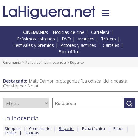
CINEMANÍA:
Noticias de cine
Cartelera
Próximos estrenos
DVD
Avances
Tráilers
Festivales y premios
Actores y actrices
Carteles
Box-office
Cinemanía
> Películas >
La inocencia
> Reparto
Destacado:
Matt Damon protagoniza 'La odisea' del cineasta
Christopher Nolan
La inocencia
Sinopsis
Comentario
Reparto
Ficha técnica
Fotos
Tráiler
Noticias