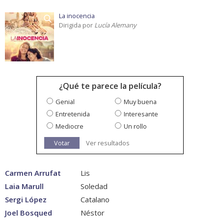
La inocencia
Dirigida por
Lucía Alemany
¿Qué te parece la película?
Genial
Muy buena
Entretenida
Interesante
Mediocre
Un rollo
Votar
Ver resultados
Carmen Arrufat
Lis
Laia Marull
Soledad
Sergi López
Catalano
Joel Bosqued
Néstor