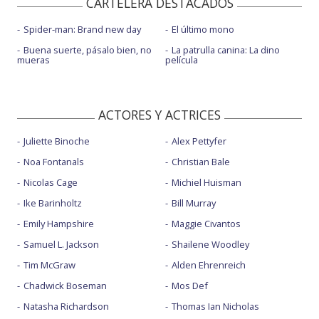
CARTELERA DESTACADOS
Spider-man: Brand new day
El último mono
Buena suerte, pásalo bien, no
La patrulla canina: La dino
mueras
película
ACTORES Y ACTRICES
Juliette Binoche
Alex Pettyfer
Noa Fontanals
Christian Bale
Nicolas Cage
Michiel Huisman
Ike Barinholtz
Bill Murray
Emily Hampshire
Maggie Civantos
Samuel L. Jackson
Shailene Woodley
Tim McGraw
Alden Ehrenreich
Chadwick Boseman
Mos Def
Natasha Richardson
Thomas Ian Nicholas