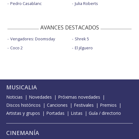
Pedro Casablanc
Julia Roberts
AVANCES DESTACADOS
Vengadores: Doomsday
Shrek 5
Coco 2
El jilguero
MUSICALIA
Noticias
Novedades
Próximas novedades
Discos históricos
Canciones
Festivales
Premios
Artistas y grupos
Portadas
Listas
Guía / directorio
CINEMANÍA