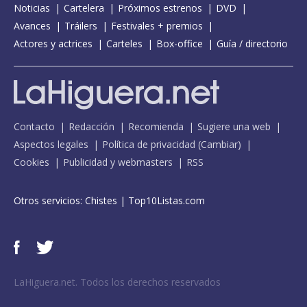
Noticias
Cartelera
Próximos estrenos
DVD
Avances
Tráilers
Festivales + premios
Actores y actrices
Carteles
Box-office
Guía / directorio
Contacto
Redacción
Recomienda
Sugiere una web
Aspectos legales
Política de privacidad
(
Cambiar
)
Cookies
Publicidad y webmasters
RSS
Otros servicios:
Chistes
|
Top10Listas.com
LaHiguera.net. Todos los derechos reservados