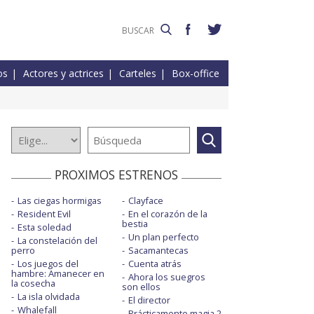
os
Actores y actrices
Carteles
Box-office
PROXIMOS ESTRENOS
Las ciegas hormigas
Clayface
Resident Evil
En el corazón de la
bestia
Esta soledad
Un plan perfecto
La constelación del
perro
Sacamantecas
Los juegos del
Cuenta atrás
hambre: Amanecer en
Ahora los suegros
la cosecha
son ellos
La isla olvidada
El director
Whalefall
Prácticamente magia 2