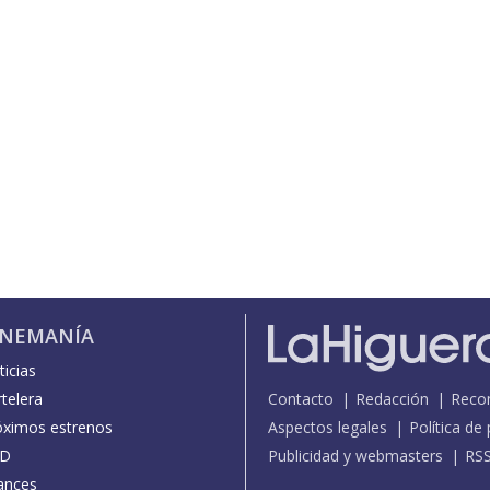
INEMANÍA
icias
telera
Contacto
Redacción
Reco
óximos estrenos
Aspectos legales
Política de
D
Publicidad y webmasters
RS
ances