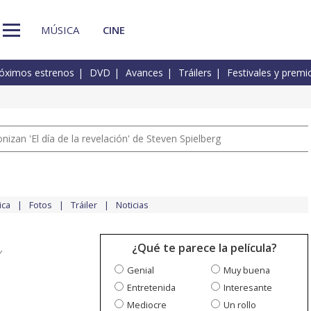
MÚSICA
CINE
óximos estrenos
DVD
Avances
Tráilers
Festivales y premi
izan 'El día de la revelación' de Steven Spielberg
ica
Fotos
Tráiler
Noticias
¿Qué te parece la película?
y
Genial
Muy buena
Entretenida
Interesante
Mediocre
Un rollo