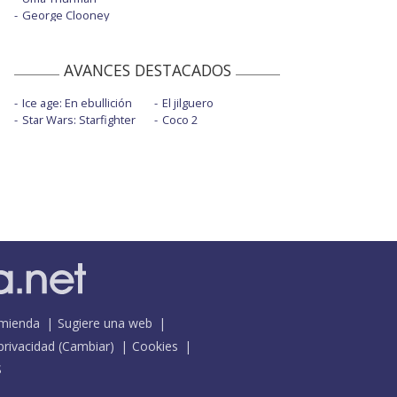
George Clooney
AVANCES DESTACADOS
Ice age: En ebullición
El jilguero
Star Wars: Starfighter
Coco 2
mienda
Sugiere una web
 privacidad
(
Cambiar
)
Cookies
S