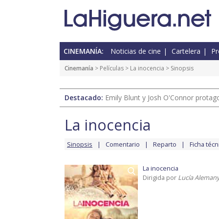
CINEMANÍA:
Noticias de cine
Cartelera
Pr
Cinemanía
> Películas >
La inocencia
> Sinopsis
Destacado:
Emily Blunt y Josh O'Connor protagon
La inocencia
Sinopsis
Comentario
Reparto
Ficha técn
La inocencia
Dirigida por
Lucía Aleman