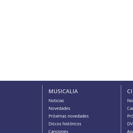
MUSICALIA
C
Noticias
Not
Novedades
Car
Próximas novedades
Pr
Discos históricos
DV
Canciones
Av