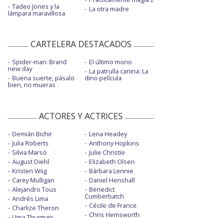
Tadeo Jones y la
La otra madre
lámpara maravillosa
CARTELERA DESTACADOS
Spider-man: Brand
El último mono
new day
La patrulla canina: La
Buena suerte, pásalo
dino película
bien, no mueras
ACTORES Y ACTRICES
Demián Bichir
Lena Headey
Julia Roberts
Anthony Hopkins
Silvia Marsó
Julie Christie
August Diehl
Elizabeth Olsen
Kristen Wiig
Bárbara Lennie
Carey Mulligan
Daniel Henshall
Alejandro Tous
Benedict
Cumberbatch
Andrés Lima
Cécile de France
Charlize Theron
Chris Hemsworth
Uma Thurman