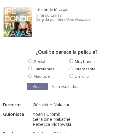
Iré donde tú vayas
(J'irai où tu iras)
Dirigida por
Géraldine Nakache
¿Qué te parece la película?
Genial
Muy buena
Entretenida
Interesante
Mediocre
Un rollo
Votar
Ver resultados
Director
Géraldine Nakache
Guionista
Yoann Gromb
Géraldine Nakache
Rebecca Zlotowski