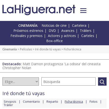
CINEMANÍA:
Noticias de cine
Cartelera
Próximos estrenos
DVD
Avances
Tráilers
Festivales y premios
Actores y actrices
Carteles
Box-office
Cinemanía
> Películas >
Iré donde tú vayas
> Ficha técnica
Destacado:
Matt Damon protagoniza 'La odisea' del cineasta
Christopher Nolan
Iré donde tú vayas
Sinopsis
Comentario
Reparto
Ficha técnica
Fotos
Tráiler