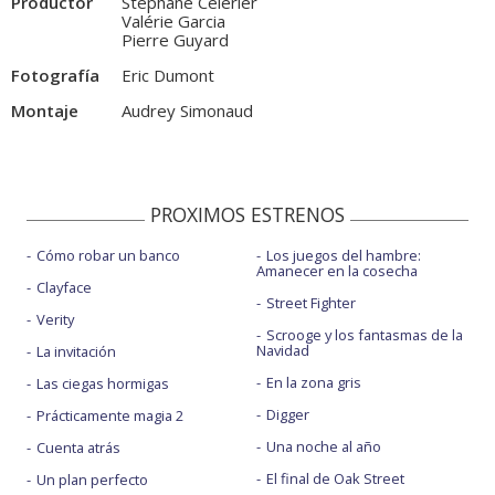
Productor
Stéphane Célérier
Valérie Garcia
Pierre Guyard
Fotografía
Eric Dumont
Montaje
Audrey Simonaud
PROXIMOS ESTRENOS
Cómo robar un banco
Los juegos del hambre:
Amanecer en la cosecha
Clayface
Street Fighter
Verity
Scrooge y los fantasmas de la
Navidad
La invitación
En la zona gris
Las ciegas hormigas
Digger
Prácticamente magia 2
Una noche al año
Cuenta atrás
El final de Oak Street
Un plan perfecto