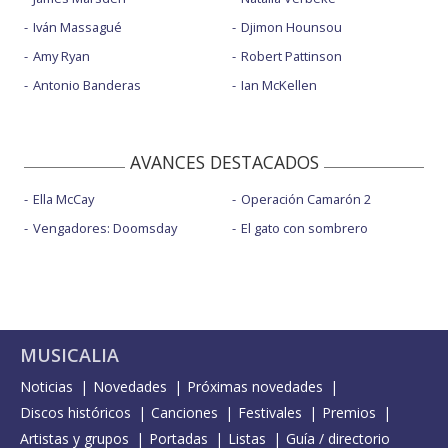
Iván Massagué
Djimon Hounsou
Amy Ryan
Robert Pattinson
Antonio Banderas
Ian McKellen
AVANCES DESTACADOS
Ella McCay
Operación Camarón 2
Vengadores: Doomsday
El gato con sombrero
MUSICALIA
Noticias
Novedades
Próximas novedades
Discos históricos
Canciones
Festivales
Premios
Artistas y grupos
Portadas
Listas
Guía / directorio