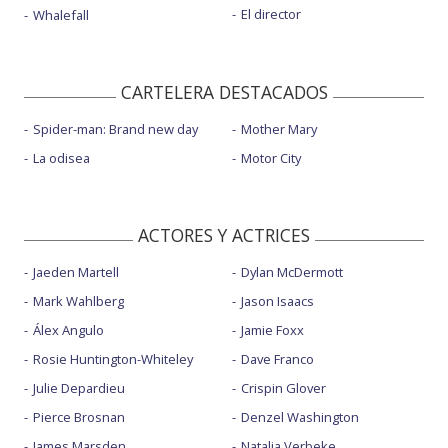
El director
Whalefall
CARTELERA DESTACADOS
Spider-man: Brand new day
Mother Mary
La odisea
Motor City
ACTORES Y ACTRICES
Jaeden Martell
Dylan McDermott
Mark Wahlberg
Jason Isaacs
Álex Angulo
Jamie Foxx
Rosie Huntington-Whiteley
Dave Franco
Julie Depardieu
Crispin Glover
Pierce Brosnan
Denzel Washington
James Marsden
Natalia Verbeke