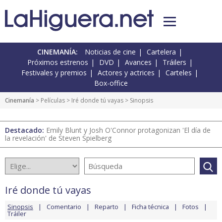
CINEMANÍA:
Noticias de cine
Cartelera
Próximos estrenos
DVD
Avances
Tráilers
Festivales y premios
Actores y actrices
Carteles
Box-office
Cinemanía
> Películas >
Iré donde tú vayas
> Sinopsis
Destacado:
Emily Blunt y Josh O'Connor protagonizan 'El día de
la revelación' de Steven Spielberg
Iré donde tú vayas
Sinopsis
Comentario
Reparto
Ficha técnica
Fotos
Tráiler