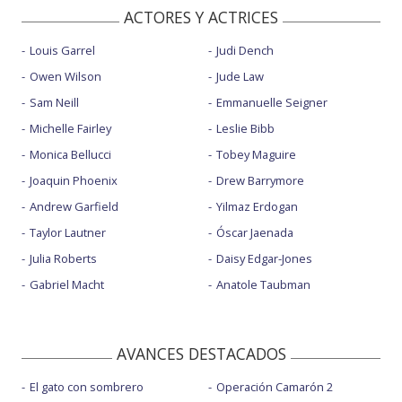
ACTORES Y ACTRICES
Louis Garrel
Judi Dench
Owen Wilson
Jude Law
Sam Neill
Emmanuelle Seigner
Michelle Fairley
Leslie Bibb
Monica Bellucci
Tobey Maguire
Joaquin Phoenix
Drew Barrymore
Andrew Garfield
Yilmaz Erdogan
Taylor Lautner
Óscar Jaenada
Julia Roberts
Daisy Edgar-Jones
Gabriel Macht
Anatole Taubman
AVANCES DESTACADOS
El gato con sombrero
Operación Camarón 2