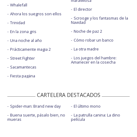
maravillosa
Whalefall
El director
Ahora los suegros son ellos
Scrooge y los fantasmas de la
Navidad
Trinidad
Noche de paz 2
En la zona gris
Cómo robar un banco
Una noche al año
La otra madre
Prácticamente magia 2
Los juegos del hambre:
Street Fighter
Amanecer en la cosecha
Sacamantecas
Fiesta pagäna
CARTELERA DESTACADOS
Spider-man: Brand new day
El último mono
Buena suerte, pásalo bien, no
La patrulla canina: La dino
mueras
película