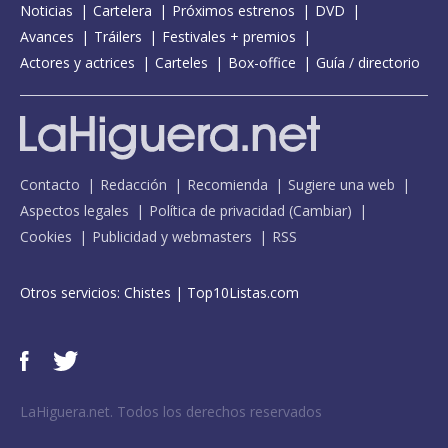
Noticias
Cartelera
Próximos estrenos
DVD
Avances
Tráilers
Festivales + premios
Actores y actrices
Carteles
Box-office
Guía / directorio
Contacto
Redacción
Recomienda
Sugiere una web
Aspectos legales
Política de privacidad
(
Cambiar
)
Cookies
Publicidad y webmasters
RSS
Otros servicios:
Chistes
|
Top10Listas.com
LaHiguera.net. Todos los derechos reservados