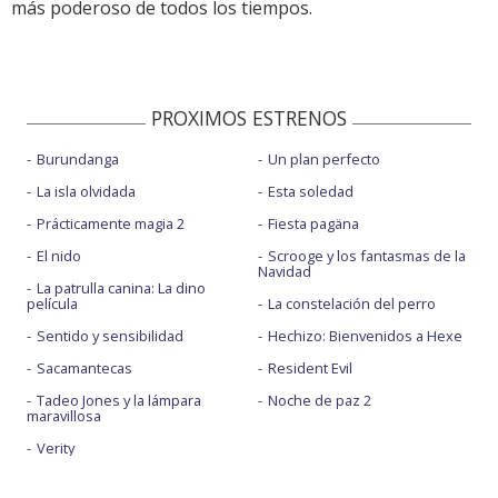
más poderoso de todos los tiempos.
PROXIMOS ESTRENOS
Burundanga
Un plan perfecto
La isla olvidada
Esta soledad
Prácticamente magia 2
Fiesta pagäna
El nido
Scrooge y los fantasmas de la
Navidad
La patrulla canina: La dino
película
La constelación del perro
Sentido y sensibilidad
Hechizo: Bienvenidos a Hexe
Sacamantecas
Resident Evil
Tadeo Jones y la lámpara
Noche de paz 2
maravillosa
Verity