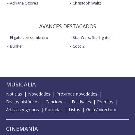
Adriana Ozores
Christoph Waltz
AVANCES DESTACADOS
El gato con sombrero
Star Wars: Starfighter
Búnker
Coco 2
MUSICALIA
Noticias
Novedades
Próximas novedades
Discos históricos
Canciones
Festivales
Premios
Artistas y grupos
Portadas
Listas
Guía / directorio
CINEMANÍA