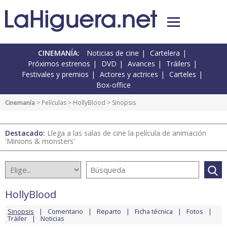
CINEMANÍA:
Noticias de cine
Cartelera
Próximos estrenos
DVD
Avances
Tráilers
Festivales y premios
Actores y actrices
Carteles
Box-office
Cinemanía
> Películas >
HollyBlood
> Sinopsis
Destacado:
Llega a las salas de cine la película de animación
'Minions & monsters'
HollyBlood
Sinopsis
Comentario
Reparto
Ficha técnica
Fotos
Tráiler
Noticias