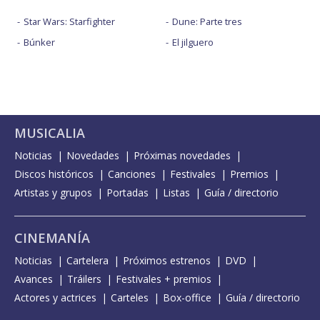
Star Wars: Starfighter
Dune: Parte tres
Búnker
El jilguero
MUSICALIA
Noticias
Novedades
Próximas novedades
Discos históricos
Canciones
Festivales
Premios
Artistas y grupos
Portadas
Listas
Guía / directorio
CINEMANÍA
Noticias
Cartelera
Próximos estrenos
DVD
Avances
Tráilers
Festivales + premios
Actores y actrices
Carteles
Box-office
Guía / directorio