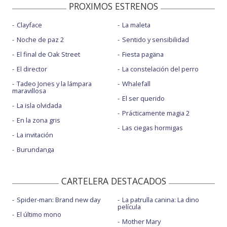
PROXIMOS ESTRENOS
Clayface
La maleta
Noche de paz 2
Sentido y sensibilidad
El final de Oak Street
Fiesta pagäna
El director
La constelación del perro
Tadeo Jones y la lámpara
Whalefall
maravillosa
El ser querido
La isla olvidada
Prácticamente magia 2
En la zona gris
Las ciegas hormigas
La invitación
Burundanga
CARTELERA DESTACADOS
Spider-man: Brand new day
La patrulla canina: La dino
película
El último mono
Mother Mary