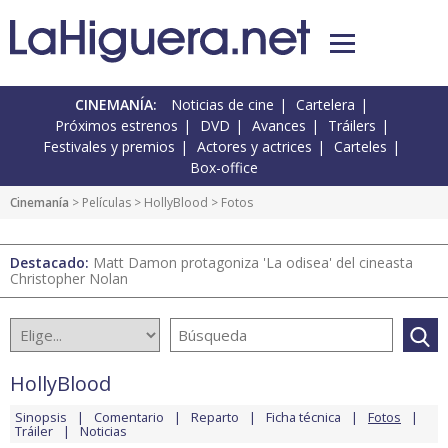
CINEMANÍA:
Noticias de cine
Cartelera
Próximos estrenos
DVD
Avances
Tráilers
Festivales y premios
Actores y actrices
Carteles
Box-office
Cinemanía
> Películas >
HollyBlood
> Fotos
Destacado:
Matt Damon protagoniza 'La odisea' del cineasta
Christopher Nolan
HollyBlood
Sinopsis
Comentario
Reparto
Ficha técnica
Fotos
Tráiler
Noticias