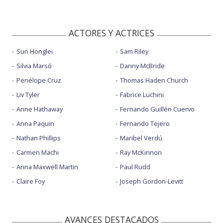
ACTORES Y ACTRICES
Sun Honglei
Sam Riley
Silvia Marsó
Danny McBride
Penélope Cruz
Thomas Haden Church
Liv Tyler
Fabrice Luchini
Anne Hathaway
Fernando Guillén Cuervo
Anna Paquin
Fernando Tejero
Nathan Phillips
Maribel Verdú
Carmen Machi
Ray McKinnon
Anna Maxwell Martin
Paul Rudd
Claire Foy
Joseph Gordon-Levitt
AVANCES DESTACADOS