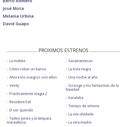
Berto Romero
José Mota
Melania Urbina
David Guapo
PROXIMOS ESTRENOS
La maleta
Sacamantecas
Cómo robar un banco
La bola negra
Ahora los suegros son ellos
Una noche al año
Verity
Scrooge y los fantasmas de la
Navidad
Prácticamente magia 2
Karateka
Resident Evil
Tiempo de victoria
El ser querido
La isla olvidada
Tadeo Jones y la lámpara
maravillosa
La otra madre