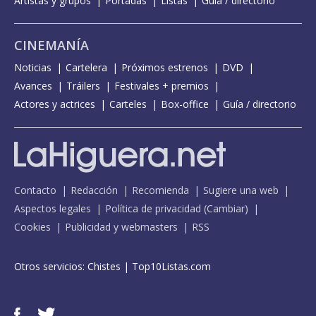
Artistas y grupos
Portadas
Listas
Guía / directorio
CINEMANÍA
Noticias
Cartelera
Próximos estrenos
DVD
Avances
Tráilers
Festivales + premios
Actores y actrices
Carteles
Box-office
Guía / directorio
Contacto
Redacción
Recomienda
Sugiere una web
Aspectos legales
Política de privacidad
(
Cambiar
)
Cookies
Publicidad y webmasters
RSS
Otros servicios:
Chistes
|
Top10Listas.com