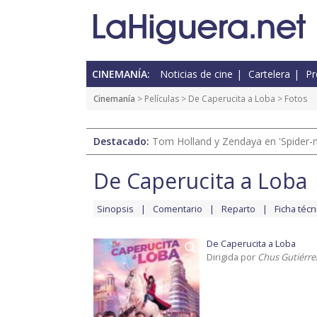
CINEMANÍA:
Noticias de cine
Cartelera
Pr
Cinemanía
> Películas >
De Caperucita a Loba
> Fotos
Destacado:
Tom Holland y Zendaya en 'Spider-
De Caperucita a Loba
Sinopsis
Comentario
Reparto
Ficha técn
De Caperucita a Loba
Dirigida por
Chus Gutiérre