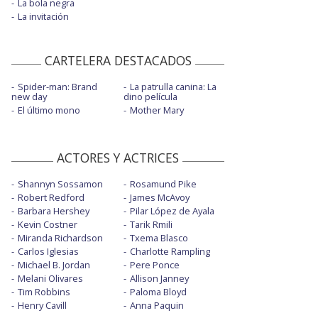
La bola negra
La invitación
CARTELERA DESTACADOS
Spider-man: Brand
La patrulla canina: La
new day
dino película
El último mono
Mother Mary
ACTORES Y ACTRICES
Shannyn Sossamon
Rosamund Pike
Robert Redford
James McAvoy
Barbara Hershey
Pilar López de Ayala
Kevin Costner
Tarik Rmili
Miranda Richardson
Txema Blasco
Carlos Iglesias
Charlotte Rampling
Michael B. Jordan
Pere Ponce
Melani Olivares
Allison Janney
Tim Robbins
Paloma Bloyd
Henry Cavill
Anna Paquin