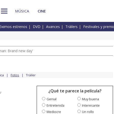
MÚSICA
CINE
óximos estrenos
DVD
Avances
Tráilers
Festivales y premi
man: Brand new day'
ica
Fotos
Tráiler
¿Qué te parece la película?
z
Genial
Muy buena
Entretenida
Interesante
Mediocre
Un rollo