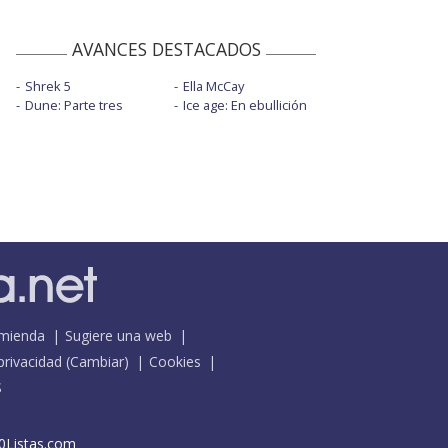
AVANCES DESTACADOS
Shrek 5
Ella McCay
Dune: Parte tres
Ice age: En ebullición
mienda
Sugiere una web
 privacidad
(
Cambiar
)
Cookies
S
0Listas.com