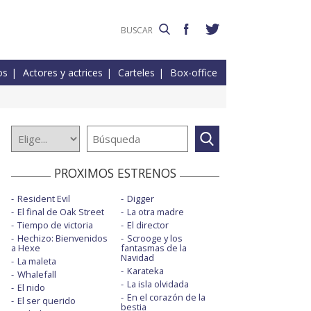
os
Actores y actrices
Carteles
Box-office
PROXIMOS ESTRENOS
Resident Evil
Digger
El final de Oak Street
La otra madre
Tiempo de victoria
El director
Hechizo: Bienvenidos
Scrooge y los
a Hexe
fantasmas de la
Navidad
La maleta
Karateka
Whalefall
La isla olvidada
El nido
En el corazón de la
El ser querido
bestia