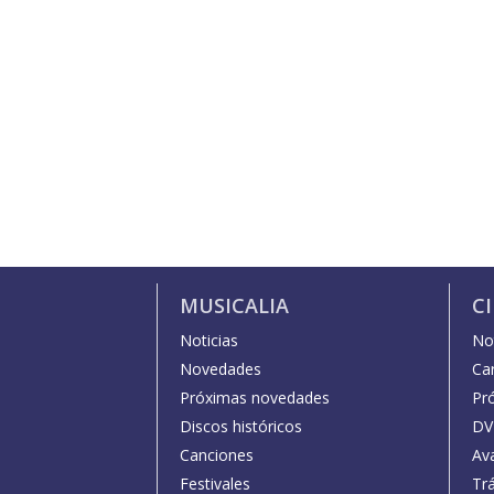
MUSICALIA
C
Noticias
Not
Novedades
Car
Próximas novedades
Pr
Discos históricos
DV
Canciones
Av
Festivales
Trá