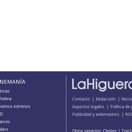
INEMANÍA
icias
telera
Contacto
Redacción
Reco
óximos estrenos
Aspectos legales
Política de
D
Publicidad y webmasters
RS
ances
ilers
Otros servicios:
Chistes
|
Top1