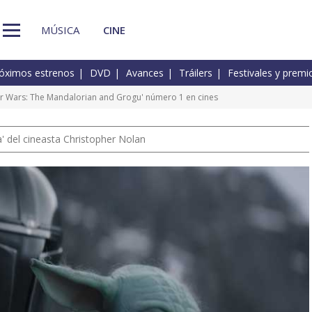
MÚSICA
CINE
óximos estrenos
DVD
Avances
Tráilers
Festivales y premi
tar Wars: The Mandalorian and Grogu' número 1 en cines
 del cineasta Christopher Nolan