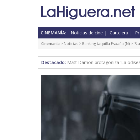
CINEMANÍA:
Noticias de cine
Cartelera
Pr
Cinemanía
>
Noticias
>
Ranking taquilla España
(
N
) > 'S
Destacado:
Matt Damon protagoniza 'La odisea'