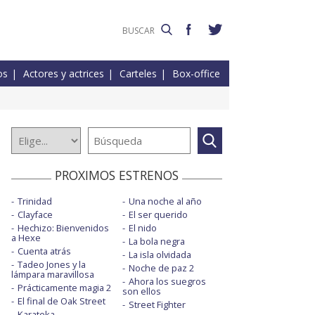
os
Actores y actrices
Carteles
Box-office
PROXIMOS ESTRENOS
Trinidad
Una noche al año
Clayface
El ser querido
Hechizo: Bienvenidos
El nido
a Hexe
La bola negra
Cuenta atrás
La isla olvidada
Tadeo Jones y la
Noche de paz 2
lámpara maravillosa
Ahora los suegros
Prácticamente magia 2
son ellos
El final de Oak Street
Street Fighter
Karateka