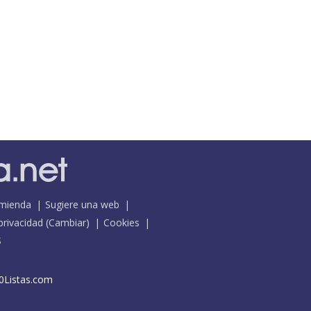
mienda
Sugiere una web
 privacidad
(
Cambiar
)
Cookies
S
0Listas.com