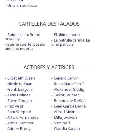
Un plan perfecto
CARTELERA DESTACADOS
Spider-man: Brand
El último mono
new day
La patrulla canina: La
Buena suerte, pásalo
dino película
bien, no mueras
ACTORES Y ACTRICES
Elizabeth Olsen
Gérard Lanvin
Nicole Kidman
Rosa María Sardà
Frank Langella
Alexander Siddig
Katie Holmes
Taylor Lautner
Steve Coogan
Rosemarie DeWitt
Paz Vega
Gael García Bernal
Sam Shepard
Alfred Molina
Arturo Fernández
Milla Jovovich
Armie Hammer
Sam Neill
Adrien Brody
Claudia Karvan