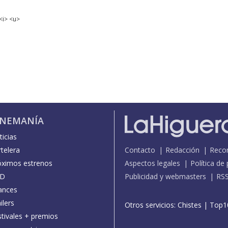
<i> <u>
INEMANÍA
icias
telera
Contacto
Redacción
Reco
óximos estrenos
Aspectos legales
Política de
D
Publicidad y webmasters
RS
ances
ilers
Otros servicios:
Chistes
|
Top1
stivales + premios