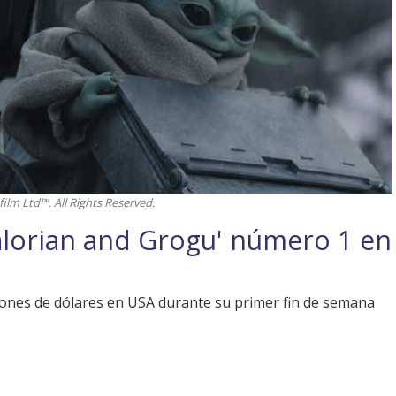
lm Ltd™. All Rights Reserved.
alorian and Grogu' número 1 en
llones de dólares en USA durante su primer fin de semana