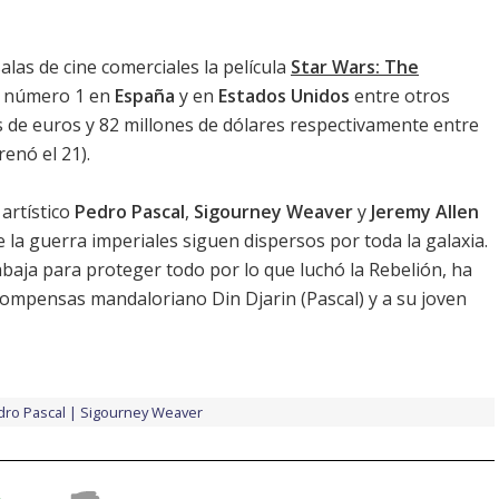
las de cine comerciales la película
Star Wars: The
el número 1 en
España
y en
Estados Unidos
entre otros
s de euros y 82 millones de dólares respectivamente entre
renó el 21).
 artístico
Pedro Pascal
,
Sigourney Weaver
y
Jeremy Allen
de la guerra imperiales siguen dispersos por toda la galaxia.
abaja para proteger todo por lo que luchó la Rebelión, ha
ecompensas mandaloriano Din Djarin (
Pascal
) y a su joven
dro Pascal
Sigourney Weaver