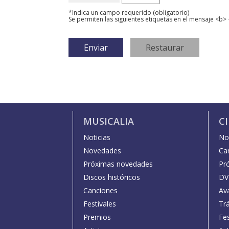
*Indica un campo requerido (obligatorio)
Se permiten las siguientes etiquetas en el mensaje <b> 
MUSICALIA
C
Noticias
Not
Novedades
Car
Próximas novedades
Pr
Discos históricos
DV
Canciones
Av
Festivales
Trá
Premios
Fe