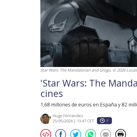
Star Wars: The Mandalorian and Grogu. © 2026 Lucasfi
'Star Wars: The Mand
cines
1,68 millones de euros en España y 82 mi
Hugo Fernández
25/05/2026 | 13:47 CET
1'