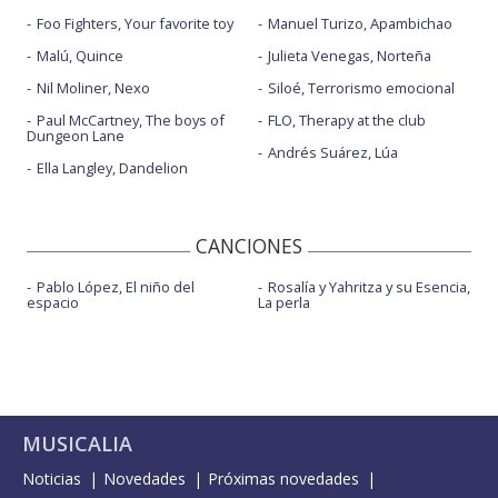
Foo Fighters, Your favorite toy
Manuel Turizo, Apambichao
Malú, Quince
Julieta Venegas, Norteña
Nil Moliner, Nexo
Siloé, Terrorismo emocional
Paul McCartney, The boys of
FLO, Therapy at the club
Dungeon Lane
Andrés Suárez, Lúa
Ella Langley, Dandelion
CANCIONES
Pablo López, El niño del
Rosalía y Yahritza y su Esencia,
espacio
La perla
MUSICALIA
Noticias
Novedades
Próximas novedades