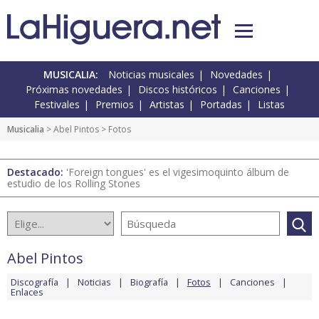
MUSICALIA:
Noticias musicales
Novedades
Próximas novedades
Discos históricos
Canciones
Festivales
Premios
Artistas
Portadas
Listas
Musicalia
>
Abel Pintos
> Fotos
Destacado:
'Foreign tongues' es el vigesimoquinto álbum de
estudio de los Rolling Stones
Abel Pintos
Discografía
Noticias
Biografía
Fotos
Canciones
Enlaces