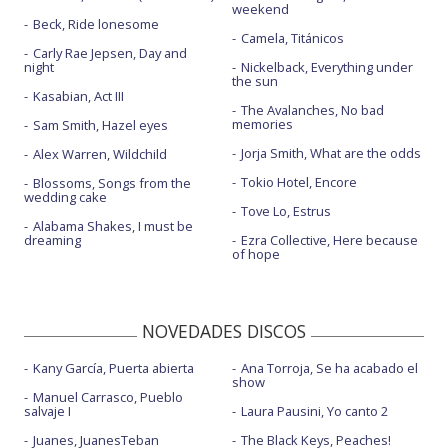
weekend
Beck, Ride lonesome
Camela, Titánicos
Carly Rae Jepsen, Day and
night
Nickelback, Everything under
the sun
Kasabian, Act III
The Avalanches, No bad
memories
Sam Smith, Hazel eyes
Jorja Smith, What are the odds
Alex Warren, Wildchild
Tokio Hotel, Encore
Blossoms, Songs from the
wedding cake
Tove Lo, Estrus
Alabama Shakes, I must be
dreaming
Ezra Collective, Here because
of hope
NOVEDADES DISCOS
Kany García, Puerta abierta
Ana Torroja, Se ha acabado el
show
Manuel Carrasco, Pueblo
salvaje I
Laura Pausini, Yo canto 2
Juanes, JuanesTeban
The Black Keys, Peaches!