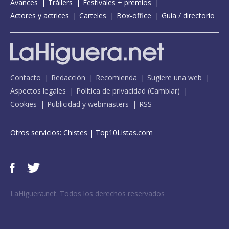
Avances
Tráilers
Festivales + premios
Actores y actrices
Carteles
Box-office
Guía / directorio
Contacto
Redacción
Recomienda
Sugiere una web
Aspectos legales
Política de privacidad
(
Cambiar
)
Cookies
Publicidad y webmasters
RSS
Otros servicios:
Chistes
|
Top10Listas.com
LaHiguera.net. Todos los derechos reservados