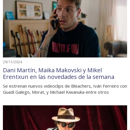
29/11/2024
Dani Martín, Maika Makovski y Mikel
Erentxun en las novedades de la semana
Se estrenan nuevos videoclips de Bleachers, Iván Ferreiro con
Guadi Galego, Morat, y Michael Kiwanuka entre otros