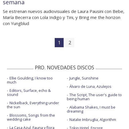
semana
Se estrenan nuevos audiovisuales de Laura Pausini con Bebe,
María Becerra con Lola Indigo y Tini, y Bring me the horizon
con Yungblud
1
2
PRO. NOVEDADES DISCOS
Ellie Goulding, I know too
Jungle, Sunshine
much
Álvaro de Luna, Azulejos
Editors, Surface, echo &
sound
The Script, The user's guide to
being human
Nickelback, Everything under
the sun
Alabama Shakes, I must be
dreaming
Blossoms, Songs from the
wedding cake
Natalie Imbruglia, Algorithm
La Casa Azul, Fauna y flora
Tokio Hotel, Encore