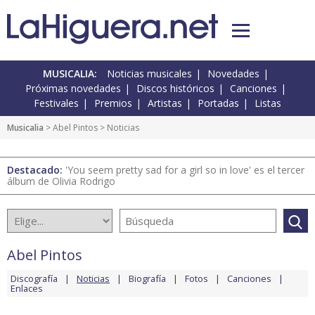
MUSICALIA:
Noticias musicales
Novedades
Próximas novedades
Discos históricos
Canciones
Festivales
Premios
Artistas
Portadas
Listas
Musicalia
>
Abel Pintos
> Noticias
Destacado:
'You seem pretty sad for a girl so in love' es el tercer
álbum de Olivia Rodrigo
Abel Pintos
Discografía
Noticias
Biografía
Fotos
Canciones
Enlaces