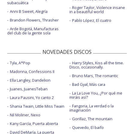
subacuática
Roger Taylor, Violence insane
Anni B Sweet, Alegría
in a beautiful world
Brandon Flowers, Thrasher
Pablo López, El cuatro
Arde Bogotá, Manufacturas
del club de la gente sola
NOVEDADES DISCOS
Tyla, A*Pop
Harry Styles, Kiss all the time.
Disco, occasionally.
Madonna, Confessions II
Bruno Mars, The romantic
Ella Langley, Dandelion
Bad Gyal, Más cara
Juanes, JuanesTeban
La La Love You, ¿Por qué me
miráis así?
Laura Pausini, Yo canto 2
Fangoria, La verdad o la
Shania Twain, Little Miss Twain
imaginación
Nil Moliner, Nexo
Gorillaz, The mountain
Kany García, Puerta abierta
Quevedo, El baifo
David DeMaría, La puerta