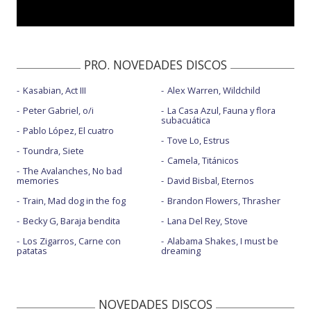
PRO. NOVEDADES DISCOS
Kasabian, Act III
Alex Warren, Wildchild
Peter Gabriel, o/i
La Casa Azul, Fauna y flora
subacuática
Pablo López, El cuatro
Tove Lo, Estrus
Toundra, Siete
Camela, Titánicos
The Avalanches, No bad
memories
David Bisbal, Eternos
Train, Mad dog in the fog
Brandon Flowers, Thrasher
Becky G, Baraja bendita
Lana Del Rey, Stove
Los Zigarros, Carne con
Alabama Shakes, I must be
patatas
dreaming
NOVEDADES DISCOS