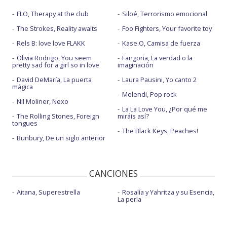
FLO, Therapy at the club
Siloé, Terrorismo emocional
The Strokes, Reality awaits
Foo Fighters, Your favorite toy
Rels B: love love FLAKK
Kase.O, Camisa de fuerza
Olivia Rodrigo, You seem
Fangoria, La verdad o la
pretty sad for a girl so in love
imaginación
David DeMaría, La puerta
Laura Pausini, Yo canto 2
mágica
Melendi, Pop rock
Nil Moliner, Nexo
La La Love You, ¿Por qué me
The Rolling Stones, Foreign
miráis así?
tongues
The Black Keys, Peaches!
Bunbury, De un siglo anterior
CANCIONES
Aitana, Superestrella
Rosalía y Yahritza y su Esencia,
La perla