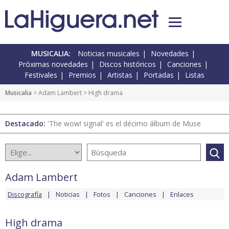
MUSICALIA:
Noticias musicales
Novedades
Próximas novedades
Discos históricos
Canciones
Festivales
Premios
Artistas
Portadas
Listas
Musicalia
>
Adam Lambert
> High drama
Destacado:
'The wow! signal' es el décimo álbum de Muse
Adam Lambert
Discografía
Noticias
Fotos
Canciones
Enlaces
High drama