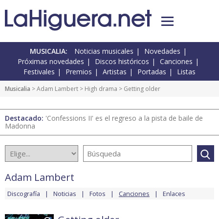
MUSICALIA:
Noticias musicales
Novedades
Próximas novedades
Discos históricos
Canciones
Festivales
Premios
Artistas
Portadas
Listas
Musicalia
>
Adam Lambert
>
High drama
> Getting older
Destacado:
'Confessions II' es el regreso a la pista de baile de
Madonna
Adam Lambert
Discografía
Noticias
Fotos
Canciones
Enlaces