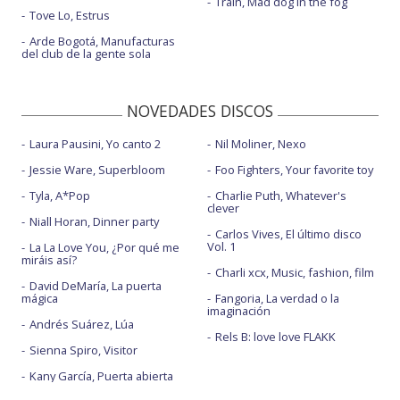
Train, Mad dog in the fog
Tove Lo, Estrus
Arde Bogotá, Manufacturas
del club de la gente sola
NOVEDADES DISCOS
Laura Pausini, Yo canto 2
Nil Moliner, Nexo
Jessie Ware, Superbloom
Foo Fighters, Your favorite toy
Tyla, A*Pop
Charlie Puth, Whatever's
clever
Niall Horan, Dinner party
Carlos Vives, El último disco
Vol. 1
La La Love You, ¿Por qué me
miráis así?
Charli xcx, Music, fashion, film
David DeMaría, La puerta
mágica
Fangoria, La verdad o la
imaginación
Andrés Suárez, Lúa
Rels B: love love FLAKK
Sienna Spiro, Visitor
Kany García, Puerta abierta