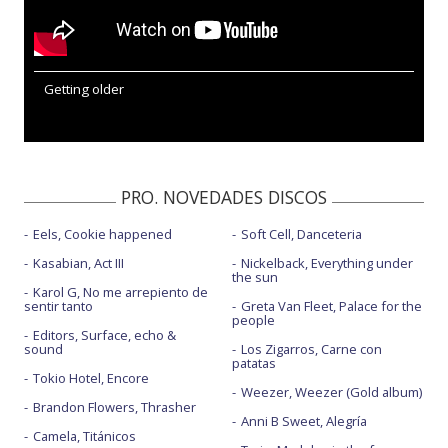
Getting older
PRO. NOVEDADES DISCOS
Eels, Cookie happened
Soft Cell, Danceteria
Kasabian, Act III
Nickelback, Everything under
the sun
Karol G, No me arrepiento de
sentir tanto
Greta Van Fleet, Palace for the
people
Editors, Surface, echo &
sound
Los Zigarros, Carne con
patatas
Tokio Hotel, Encore
Weezer, Weezer (Gold album)
Brandon Flowers, Thrasher
Anni B Sweet, Alegría
Camela, Titánicos