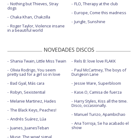
Nothing but Thieves, Stray
FLO, Therapy at the club
dogs
Europe, Come this madness
Chaka Khan, Chakzilla
Jungle, Sunshine
Roger Taylor, Violence insane
in a beautiful world
NOVEDADES DISCOS
Shania Twain, Little Miss Twain
Rels B: love love FLAKK
Olivia Rodrigo, You seem
Paul McCartney, The boys of
pretty sad for a girl so in love
Dungeon Lane
Bad Gyal, Más cara
Jessie Ware, Superbloom
Robyn, Sexistential
Kase.O, Camisa de fuerza
Melanie Martinez, Hades
Harry Styles, Kiss all the time.
Disco, occasionally.
The Black Keys, Peaches!
Manuel Turizo, Apambichao
Andrés Suárez, Lúa
Ana Torroja, Se ha acabado el
show
Juanes, JuanesTeban
Muse, The wow! signal