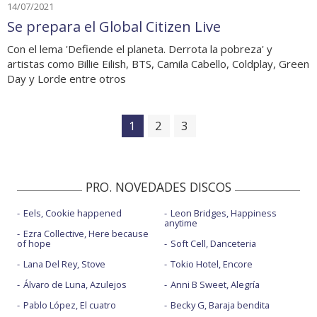
14/07/2021
Se prepara el Global Citizen Live
Con el lema 'Defiende el planeta. Derrota la pobreza' y
artistas como Billie Eilish, BTS, Camila Cabello, Coldplay, Green
Day y Lorde entre otros
1
2
3
PRO. NOVEDADES DISCOS
Eels, Cookie happened
Leon Bridges, Happiness
anytime
Ezra Collective, Here because
of hope
Soft Cell, Danceteria
Lana Del Rey, Stove
Tokio Hotel, Encore
Álvaro de Luna, Azulejos
Anni B Sweet, Alegría
Pablo López, El cuatro
Becky G, Baraja bendita