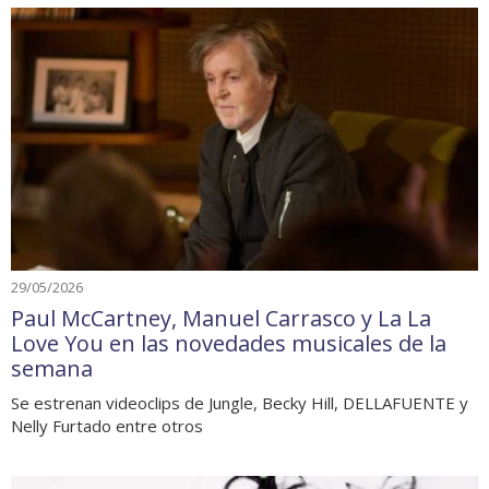
29/05/2026
Paul McCartney, Manuel Carrasco y La La
Love You en las novedades musicales de la
semana
Se estrenan videoclips de Jungle, Becky Hill, DELLAFUENTE y
Nelly Furtado entre otros