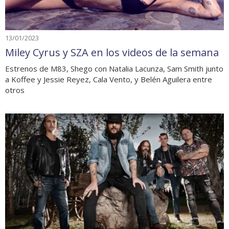
13/01/2023
Miley Cyrus y SZA en los videos de la semana
Estrenos de M83, Shego con Natalia Lacunza, Sam Smith junto
a Koffee y Jessie Reyez, Cala Vento, y Belén Aguilera entre
otros