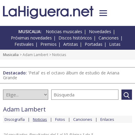
MUSICALIA:
Noticias musicales
Novedades
Próximas novedades
Discos históricos
Canciones
Festivales
Premios
Artistas
Portadas
Listas
Musicalia
>
Adam Lambert
> Noticias
Destacado:
'Petal' es el octavo álbum de estudio de Ariana
Grande
Adam Lambert
Discografía
Noticias
Fotos
Canciones
Enlaces
24 resultados. Resultados del 1 al 10. Página 1 de 3