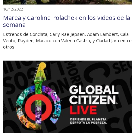
16/12/2022
Marea y Caroline Polachek en los videos de la
semana
Estrenos de Conchita, Carly Rae Jepsen, Adam Lambert, Cala
Vento, Rayden, Macaco con Valeria Castro, y Ciudad Jara entre
otros