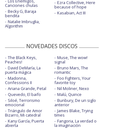
Los Enemigos,
Ezra Collective, Here
Canciones chulas
because of hope
Becky G, Baraja
Kasabian, Act III
bendita
Natalie Imbruglia,
Algorithm
NOVEDADES DISCOS
The Black Keys,
Muse, The wow!
Peaches!
signal
David DeMaría, La
Bruno Mars, The
puerta mágica
romantic
Madonna,
Foo Fighters, Your
Confessions II
favorite toy
Ariana Grande, Petal
Nil Moliner, Nexo
Quevedo, El baifo
Malú, Quince
Siloé, Terrorismo
Bunbury, De un siglo
emocional
anterior
Triángulo de Amor
James Blake, Trying
Bizarro, Mi catedral
times
Kany García, Puerta
Fangoria, La verdad o
abierta
la imaginación