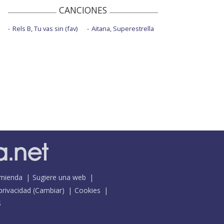
CANCIONES
Rels B, Tu vas sin (fav)
Aitana, Superestrella
mienda
Sugiere una web
 privacidad
(
Cambiar
)
Cookies
S