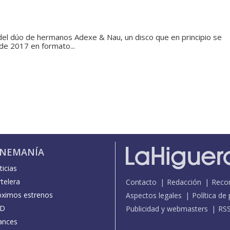
del dúo de hermanos Adexe & Nau, un disco que en principio se
de 2017 en formato...
INEMANÍA
icias
telera
Contacto
Redacción
Reco
óximos estrenos
Aspectos legales
Política de
D
Publicidad y webmasters
RS
ances