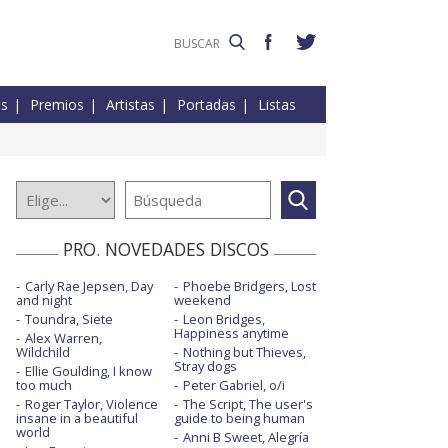
es
Premios
Artistas
Portadas
Listas
PRO. NOVEDADES DISCOS
Carly Rae Jepsen, Day
Phoebe Bridgers, Lost
and night
weekend
Toundra, Siete
Leon Bridges,
Happiness anytime
Alex Warren,
Wildchild
Nothing but Thieves,
Stray dogs
Ellie Goulding, I know
too much
Peter Gabriel, o/i
Roger Taylor, Violence
The Script, The user's
insane in a beautiful
guide to being human
world
Anni B Sweet, Alegría