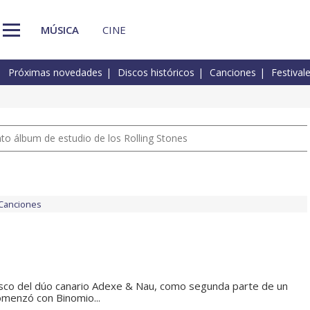
MÚSICA
CINE
Próximas novedades
Discos históricos
Canciones
Festival
nto álbum de estudio de los Rolling Stones
Canciones
disco del dúo canario Adexe & Nau, como segunda parte de un
menzó con Binomio...