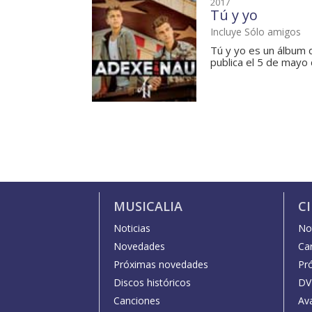
2017
Tú y yo
Incluye Sólo amigos
Tú y yo es un álbum 
publica el 5 de mayo 
MUSICALIA
C
Noticias
Not
Novedades
Car
Próximas novedades
Pr
Discos históricos
DV
Canciones
Av