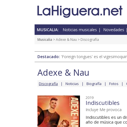
MUSICALIA:
Noticias musicales
Novedades
Musicalia
>
Adexe & Nau
> Discografía
Destacado:
'Foreign tongues' es el vigesimoqui
Adexe & Nau
Discografía
Noticias
Biografía
Fotos
2019
Indiscutibles
Incluye Me provoca
Indiscutibles es un 
año de música que co