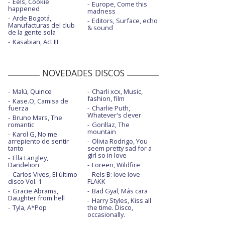
Eels, Cookie
Europe, Come this
happened
madness
Arde Bogotá,
Editors, Surface, echo
Manufacturas del club
& sound
de la gente sola
Kasabian, Act III
NOVEDADES DISCOS
Malú, Quince
Charli xcx, Music,
fashion, film
Kase.O, Camisa de
fuerza
Charlie Puth,
Whatever's clever
Bruno Mars, The
romantic
Gorillaz, The
mountain
Karol G, No me
arrepiento de sentir
Olivia Rodrigo, You
tanto
seem pretty sad for a
girl so in love
Ella Langley,
Dandelion
Loreen, Wildfire
Carlos Vives, El último
Rels B: love love
disco Vol. 1
FLAKK
Gracie Abrams,
Bad Gyal, Más cara
Daughter from hell
Harry Styles, Kiss all
Tyla, A*Pop
the time. Disco,
occasionally.