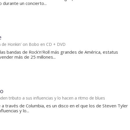
 durante un concierto...
e
ón de Honkin' on Bobo en CD + DVD
las bandas de Rock'n'Roll más grandes de América, estatus
ender más de 25 millones...
bo
nden tributo a sus influencias y lo hacen a ritmo de blues
 a través de Columbia, es un disco en el que los de Steven Tyler
fluencias y lo...