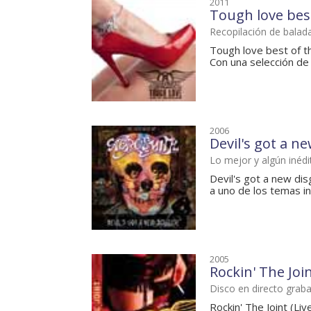
2011
Tough love best
Recopilación de balad
Tough love best of th
Con una selección de 
2006
Devil's got a n
Lo mejor y algún inédi
Devil's got a new dis
a uno de los temas in
2005
Rockin' The Joi
Disco en directo grab
Rockin' The Joint (Li