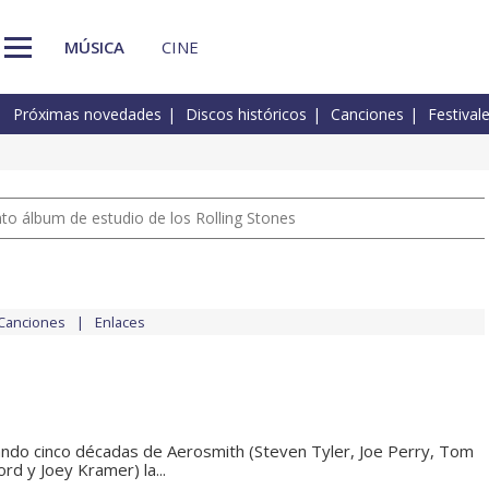
MÚSICA
CINE
Próximas novedades
Discos históricos
Canciones
Festival
nto álbum de estudio de los Rolling Stones
Canciones
Enlaces
ando cinco décadas de Aerosmith (Steven Tyler, Joe Perry, Tom
rd y Joey Kramer) la...