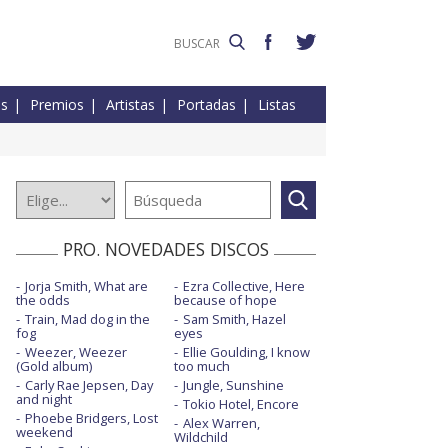
es
Premios
Artistas
Portadas
Listas
PRO. NOVEDADES DISCOS
Jorja Smith, What are
Ezra Collective, Here
the odds
because of hope
Train, Mad dog in the
Sam Smith, Hazel
fog
eyes
Weezer, Weezer
Ellie Goulding, I know
(Gold album)
too much
Carly Rae Jepsen, Day
Jungle, Sunshine
and night
Tokio Hotel, Encore
Phoebe Bridgers, Lost
Alex Warren,
weekend
Wildchild