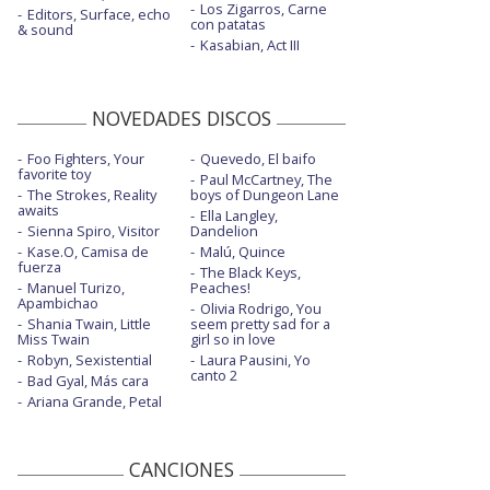
Los Zigarros, Carne
Editors, Surface, echo
con patatas
& sound
Kasabian, Act III
NOVEDADES DISCOS
Foo Fighters, Your
Quevedo, El baifo
favorite toy
Paul McCartney, The
The Strokes, Reality
boys of Dungeon Lane
awaits
Ella Langley,
Sienna Spiro, Visitor
Dandelion
Kase.O, Camisa de
Malú, Quince
fuerza
The Black Keys,
Manuel Turizo,
Peaches!
Apambichao
Olivia Rodrigo, You
Shania Twain, Little
seem pretty sad for a
Miss Twain
girl so in love
Robyn, Sexistential
Laura Pausini, Yo
canto 2
Bad Gyal, Más cara
Ariana Grande, Petal
CANCIONES