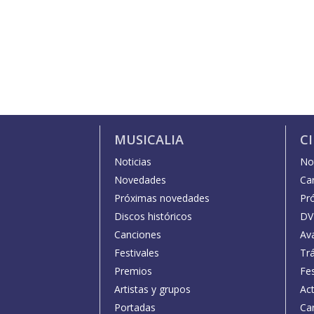
MUSICALIA
C
Noticias
Not
Novedades
Car
Próximas novedades
Pr
Discos históricos
DV
Canciones
Av
Festivales
Trá
Premios
Fe
Artistas y grupos
Act
Portadas
Car