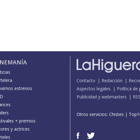
INEMANÍA
icias
telera
Contacto
Redacción
Reco
óximos estrenos
Aspectos legales
Política de
D
Publicidad y webmasters
RS
ances
ilers
Otros servicios:
Chistes
|
Top1
stivales + premios
ores y actrices
teles