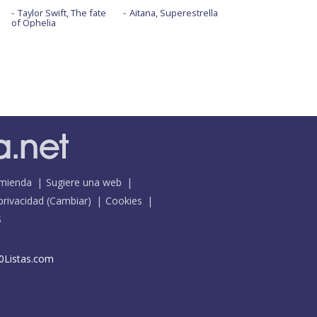
Taylor Swift, The fate
Aitana, Superestrella
of Ophelia
mienda
Sugiere una web
 privacidad
(
Cambiar
)
Cookies
S
0Listas.com