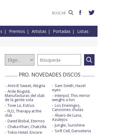
es
Premios
Artistas
Portadas
Listas
PRO. NOVEDADES DISCOS
Anni B Sweet, Alegría
Sam Smith, Hazel
eyes
Arde Bogotá,
Manufacturas del club
Interpol, This mirror
de la gente sola
weighs a ton
Tove Lo, Estrus
Los Enemigos,
Canciones chulas
FLO, Therapy at the
club
Álvaro de Luna,
Azulejos
David Bisbal, Eternos
Jungle, Sunshine
Chaka Khan, Chakzilla
Soft Cell, Danceteria
Tokio Hotel, Encore