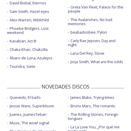
David Bisbal, Eternos
Greta Van Fleet, Palace for the
people
Sam Smith, Hazel eyes
The Avalanches, No bad
Alex Warren, Wildchild
memories
Phoebe Bridgers, Lost
beabadoobee, Pylon
weekend
Carly Rae Jepsen, Day and
Kasabian, Act III
night
Chaka Khan, Chakzilla
Lana Del Rey, Stove
Álvaro de Luna, Azulejos
Jorja Smith, What are the odds
Toundra, Siete
NOVEDADES DISCOS
Quevedo, El baifo
James Blake, Trying times
Jessie Ware, Superbloom
Bruno Mars, The romantic
Juanes, JuanesTeban
The Rolling Stones, Foreign
tongues
Muse, The wow! signal
La La Love You, ¿Por qué me
miráis así?