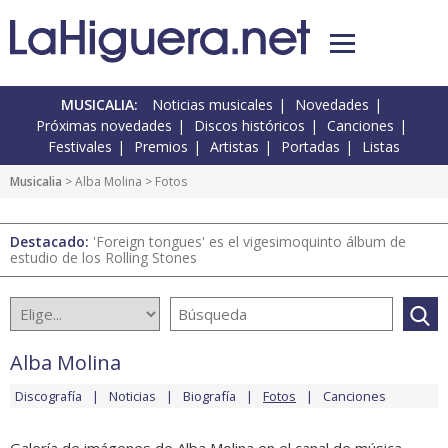
MUSICALIA:
Noticias musicales
Novedades
Próximas novedades
Discos históricos
Canciones
Festivales
Premios
Artistas
Portadas
Listas
Musicalia
>
Alba Molina
> Fotos
Destacado:
'Foreign tongues' es el vigesimoquinto álbum de
estudio de los Rolling Stones
Alba Molina
Discografía
Noticias
Biografía
Fotos
Canciones