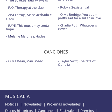
The Strokes, Reality awaits
Robyn, Sexistential
FLO, Therapy at the club
Olivia Rodrigo, You seem
Ana Torroja, Se ha acabado el
pretty sad for a girl so in love
show
Charlie Puth, Whatever's
RAYE, This music may contain
clever
hope.
Melanie Martinez, Hades
CANCIONES
Olivia Dean, Man I need
Taylor Swift, The fate of
Ophelia
MUSICALIA
Noticias
Novedades
Próximas novedades
Discos históricos
Canciones
Festivales
Premios