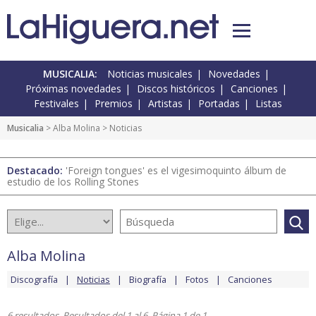
MUSICALIA:
Noticias musicales
Novedades
Próximas novedades
Discos históricos
Canciones
Festivales
Premios
Artistas
Portadas
Listas
Musicalia
>
Alba Molina
> Noticias
Destacado:
'Foreign tongues' es el vigesimoquinto álbum de
estudio de los Rolling Stones
Alba Molina
Discografía
Noticias
Biografía
Fotos
Canciones
6 resultados. Resultados del 1 al 6. Página 1 de 1