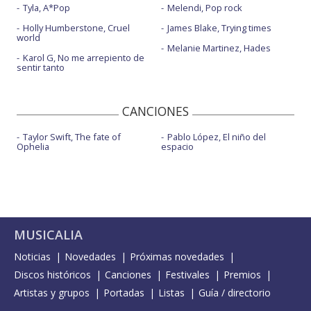
Tyla, A*Pop
Melendi, Pop rock
Holly Humberstone, Cruel
James Blake, Trying times
world
Melanie Martinez, Hades
Karol G, No me arrepiento de
sentir tanto
CANCIONES
Taylor Swift, The fate of
Pablo López, El niño del
Ophelia
espacio
MUSICALIA
Noticias
Novedades
Próximas novedades
Discos históricos
Canciones
Festivales
Premios
Artistas y grupos
Portadas
Listas
Guía / directorio