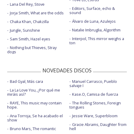
Lana Del Rey, Stove
Editors, Surface, echo &
sound
Jorja Smith, What are the odds
Álvaro de Luna, Azulejos
Chaka Khan, Chakzilla
Natalie Imbruglia, Algorithm
Jungle, Sunshine
Interpol, This mirror weighs a
Sam Smith, Hazel eyes
ton
Nothing but Thieves, Stray
dogs
NOVEDADES DISCOS
Bad Gyal, Más cara
Manuel Carrasco, Pueblo
salvaje I
La La Love You, ¿Por qué me
miráis así?
Kase.O, Camisa de fuerza
RAYE, This music may contain
The Rolling Stones, Foreign
hope.
tongues
Ana Torroja, Se ha acabado el
Jessie Ware, Superbloom
show
Gracie Abrams, Daughter from
Bruno Mars, The romantic
hell