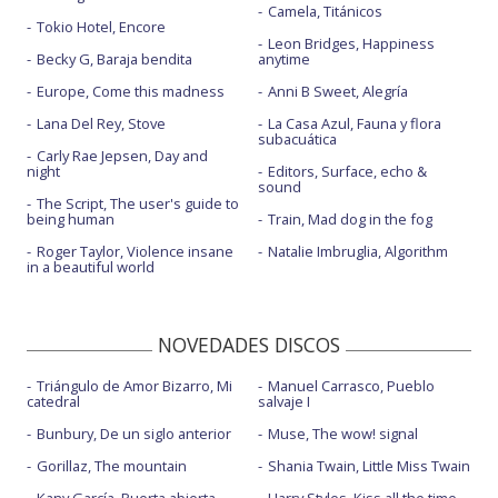
Camela, Titánicos
Tokio Hotel, Encore
Leon Bridges, Happiness
Becky G, Baraja bendita
anytime
Europe, Come this madness
Anni B Sweet, Alegría
Lana Del Rey, Stove
La Casa Azul, Fauna y flora
subacuática
Carly Rae Jepsen, Day and
night
Editors, Surface, echo &
sound
The Script, The user's guide to
being human
Train, Mad dog in the fog
Roger Taylor, Violence insane
Natalie Imbruglia, Algorithm
in a beautiful world
NOVEDADES DISCOS
Triángulo de Amor Bizarro, Mi
Manuel Carrasco, Pueblo
catedral
salvaje I
Bunbury, De un siglo anterior
Muse, The wow! signal
Gorillaz, The mountain
Shania Twain, Little Miss Twain
Kany García, Puerta abierta
Harry Styles, Kiss all the time.