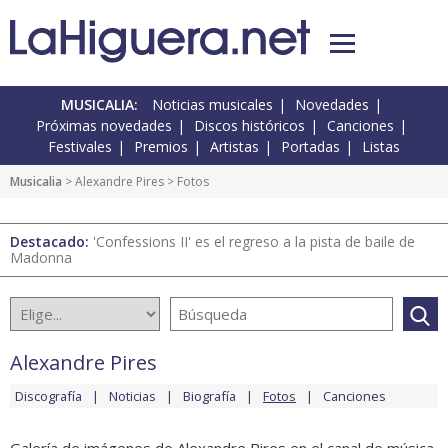
MUSICALIA:
Noticias musicales
Novedades
Próximas novedades
Discos históricos
Canciones
Festivales
Premios
Artistas
Portadas
Listas
Musicalia
>
Alexandre Pires
> Fotos
Destacado:
'Confessions II' es el regreso a la pista de baile de
Madonna
Alexandre Pires
Discografía
Noticias
Biografía
Fotos
Canciones