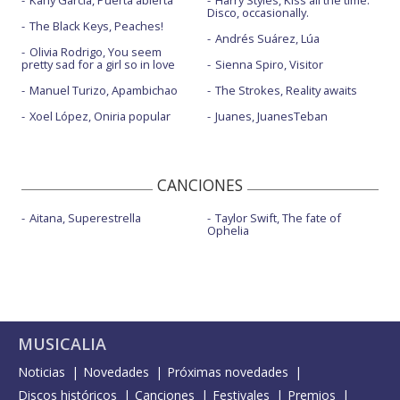
Disco, occasionally.
The Black Keys, Peaches!
Andrés Suárez, Lúa
Olivia Rodrigo, You seem
pretty sad for a girl so in love
Sienna Spiro, Visitor
Manuel Turizo, Apambichao
The Strokes, Reality awaits
Xoel López, Oniria popular
Juanes, JuanesTeban
CANCIONES
Aitana, Superestrella
Taylor Swift, The fate of
Ophelia
MUSICALIA
Noticias
Novedades
Próximas novedades
Discos históricos
Canciones
Festivales
Premios