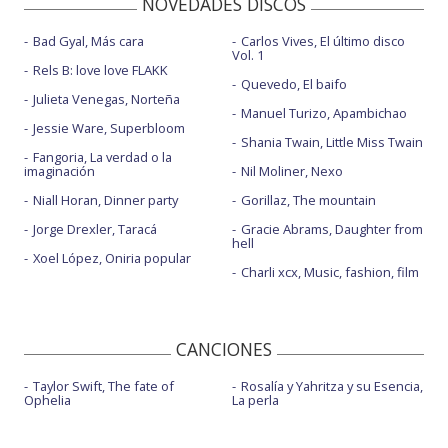
NOVEDADES DISCOS
Bad Gyal, Más cara
Carlos Vives, El último disco
Vol. 1
Rels B: love love FLAKK
Quevedo, El baifo
Julieta Venegas, Norteña
Manuel Turizo, Apambichao
Jessie Ware, Superbloom
Shania Twain, Little Miss Twain
Fangoria, La verdad o la
imaginación
Nil Moliner, Nexo
Niall Horan, Dinner party
Gorillaz, The mountain
Jorge Drexler, Taracá
Gracie Abrams, Daughter from
hell
Xoel López, Oniria popular
Charli xcx, Music, fashion, film
CANCIONES
Taylor Swift, The fate of
Rosalía y Yahritza y su Esencia,
Ophelia
La perla