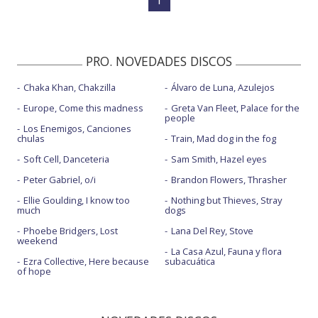
PRO. NOVEDADES DISCOS
Chaka Khan, Chakzilla
Álvaro de Luna, Azulejos
Europe, Come this madness
Greta Van Fleet, Palace for the
people
Los Enemigos, Canciones
chulas
Train, Mad dog in the fog
Soft Cell, Danceteria
Sam Smith, Hazel eyes
Peter Gabriel, o/i
Brandon Flowers, Thrasher
Ellie Goulding, I know too
Nothing but Thieves, Stray
much
dogs
Phoebe Bridgers, Lost
Lana Del Rey, Stove
weekend
La Casa Azul, Fauna y flora
Ezra Collective, Here because
subacuática
of hope