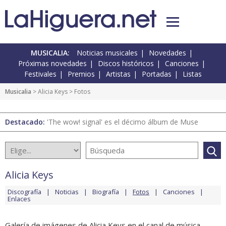
MUSICALIA:
Noticias musicales
Novedades
Próximas novedades
Discos históricos
Canciones
Festivales
Premios
Artistas
Portadas
Listas
Musicalia
>
Alicia Keys
> Fotos
Destacado:
'The wow! signal' es el décimo álbum de Muse
Alicia Keys
Discografía
Noticias
Biografía
Fotos
Canciones
Enlaces
Galería de imágenes de Alicia Keys en el canal de música.