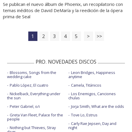
Se publican el nuevo álbum de Phoenix, un recopilatorio con
temas inéditos de David DeMaría y la reedición de la ópera
prima de Seal
1
2
3
4
5
>
>>
PRO. NOVEDADES DISCOS
Blossoms, Songs from the
Leon Bridges, Happiness
wedding cake
anytime
Pablo López, El cuatro
Camela, Titánicos
Nickelback, Everything under
Los Enemigos, Canciones
the sun
chulas
Peter Gabriel, o/i
Jorja Smith, What are the odds
Greta Van Fleet, Palace for the
Tove Lo, Estrus
people
Carly Rae Jepsen, Day and
Nothing but Thieves, Stray
night
dogs