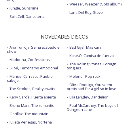
Weezer, Weezer (Gold album)
Jungle, Sunshine
Lana Del Rey, Stove
Soft Cell, Danceteria
NOVEDADES DISCOS
Ana Torroja, Se ha acabado el
Bad Gyal, Más cara
show
Kase.O, Camisa de fuerza
Madonna, Confessions II
The Rolling Stones, Foreign
Siloé, Terrorismo emocional
tongues
Manuel Carrasco, Pueblo
Melendi, Pop rock
salvaje I
Olivia Rodrigo, You seem
The Strokes, Reality awaits
pretty sad for a girl so in love
Kany García, Puerta abierta
Ella Langley, Dandelion
Bruno Mars, The romantic
Paul McCartney, The boys of
Dungeon Lane
Gorillaz, The mountain
Julieta Venegas, Norteña