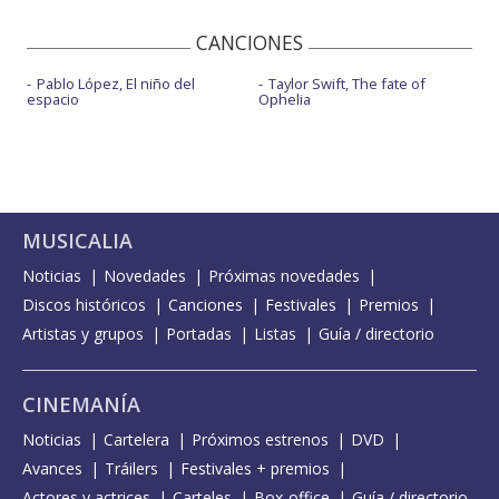
CANCIONES
Pablo López, El niño del
Taylor Swift, The fate of
espacio
Ophelia
MUSICALIA
Noticias
Novedades
Próximas novedades
Discos históricos
Canciones
Festivales
Premios
Artistas y grupos
Portadas
Listas
Guía / directorio
CINEMANÍA
Noticias
Cartelera
Próximos estrenos
DVD
Avances
Tráilers
Festivales + premios
Actores y actrices
Carteles
Box-office
Guía / directorio