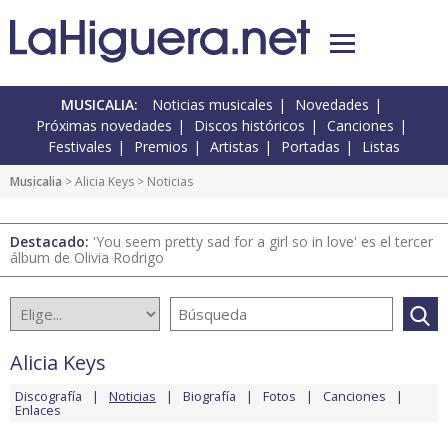
MUSICALIA:
Noticias musicales
Novedades
Próximas novedades
Discos históricos
Canciones
Festivales
Premios
Artistas
Portadas
Listas
Musicalia
>
Alicia Keys
> Noticias
Destacado:
'You seem pretty sad for a girl so in love' es el tercer
álbum de Olivia Rodrigo
Alicia Keys
Discografía
Noticias
Biografía
Fotos
Canciones
Enlaces