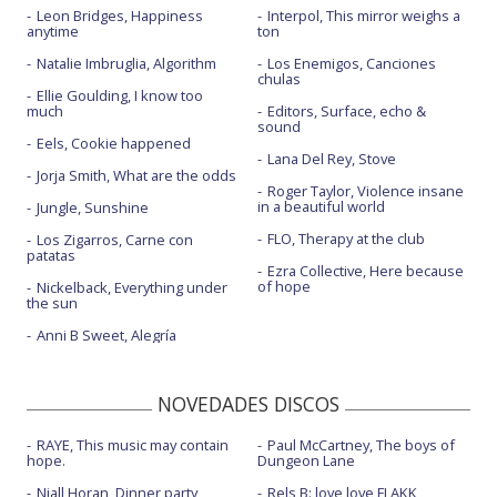
Leon Bridges, Happiness
Interpol, This mirror weighs a
anytime
ton
Natalie Imbruglia, Algorithm
Los Enemigos, Canciones
chulas
Ellie Goulding, I know too
much
Editors, Surface, echo &
sound
Eels, Cookie happened
Lana Del Rey, Stove
Jorja Smith, What are the odds
Roger Taylor, Violence insane
in a beautiful world
Jungle, Sunshine
FLO, Therapy at the club
Los Zigarros, Carne con
patatas
Ezra Collective, Here because
of hope
Nickelback, Everything under
the sun
Anni B Sweet, Alegría
NOVEDADES DISCOS
RAYE, This music may contain
Paul McCartney, The boys of
hope.
Dungeon Lane
Niall Horan, Dinner party
Rels B: love love FLAKK