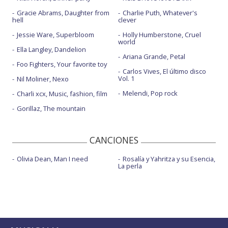
Gracie Abrams, Daughter from
Charlie Puth, Whatever's
hell
clever
Jessie Ware, Superbloom
Holly Humberstone, Cruel
world
Ella Langley, Dandelion
Ariana Grande, Petal
Foo Fighters, Your favorite toy
Carlos Vives, El último disco
Vol. 1
Nil Moliner, Nexo
Melendi, Pop rock
Charli xcx, Music, fashion, film
Gorillaz, The mountain
CANCIONES
Olivia Dean, Man I need
Rosalía y Yahritza y su Esencia,
La perla