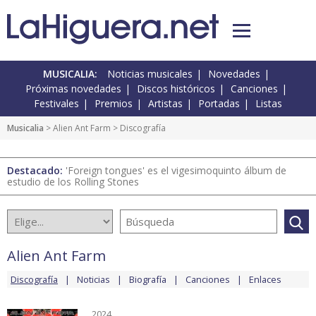
MUSICALIA:
Noticias musicales
Novedades
Próximas novedades
Discos históricos
Canciones
Festivales
Premios
Artistas
Portadas
Listas
Musicalia
>
Alien Ant Farm
> Discografía
Destacado:
'Foreign tongues' es el vigesimoquinto álbum de
estudio de los Rolling Stones
Alien Ant Farm
Discografía
Noticias
Biografía
Canciones
Enlaces
2024