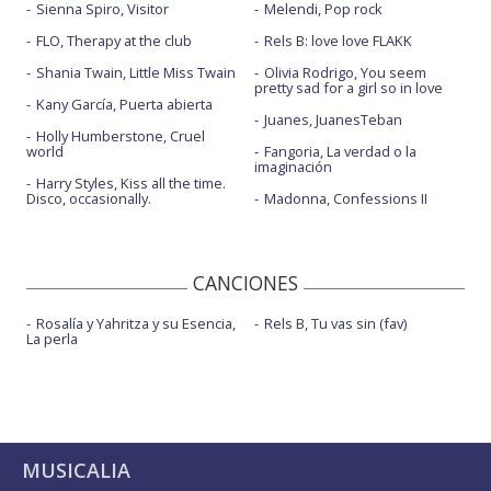
Sienna Spiro, Visitor
Melendi, Pop rock
FLO, Therapy at the club
Rels B: love love FLAKK
Shania Twain, Little Miss Twain
Olivia Rodrigo, You seem
pretty sad for a girl so in love
Kany García, Puerta abierta
Juanes, JuanesTeban
Holly Humberstone, Cruel
world
Fangoria, La verdad o la
imaginación
Harry Styles, Kiss all the time.
Disco, occasionally.
Madonna, Confessions II
CANCIONES
Rosalía y Yahritza y su Esencia,
Rels B, Tu vas sin (fav)
La perla
MUSICALIA