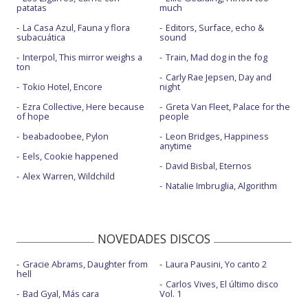
patatas
much
La Casa Azul, Fauna y flora
Editors, Surface, echo &
subacuática
sound
Interpol, This mirror weighs a
Train, Mad dog in the fog
ton
Carly Rae Jepsen, Day and
Tokio Hotel, Encore
night
Ezra Collective, Here because
Greta Van Fleet, Palace for the
of hope
people
beabadoobee, Pylon
Leon Bridges, Happiness
anytime
Eels, Cookie happened
David Bisbal, Eternos
Alex Warren, Wildchild
Natalie Imbruglia, Algorithm
NOVEDADES DISCOS
Gracie Abrams, Daughter from
Laura Pausini, Yo canto 2
hell
Carlos Vives, El último disco
Bad Gyal, Más cara
Vol. 1