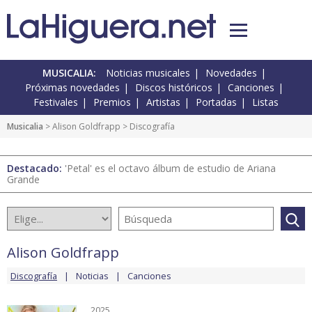
MUSICALIA:
Noticias musicales
Novedades
Próximas novedades
Discos históricos
Canciones
Festivales
Premios
Artistas
Portadas
Listas
Musicalia
>
Alison Goldfrapp
> Discografía
Destacado:
'Petal' es el octavo álbum de estudio de Ariana
Grande
Alison Goldfrapp
Discografía
Noticias
Canciones
2025