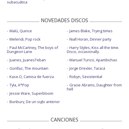
subacuática
NOVEDADES DISCOS
Malú, Quince
James Blake, Trying times
Melendi, Pop rock
Niall Horan, Dinner party
Paul McCartney, The boys of
Harry Styles, Kiss all the time.
Dungeon Lane
Disco, occasionally.
Juanes, JuanesTeban
Manuel Turizo, Apambichao
Gorillaz, The mountain
Jorge Drexler, Taracá
Kase.O, Camisa de fuerza
Robyn, Sexistential
Tyla, A*Pop
Gracie Abrams, Daughter from
hell
Jessie Ware, Superbloom
Bunbury, De un siglo anterior
CANCIONES