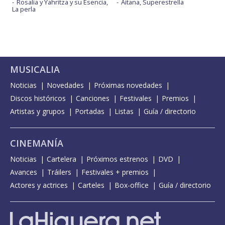
Rosalía y Yahritza y su Esencia,
Aitana, Superestrella
La perla
MUSICALIA
Noticias
Novedades
Próximas novedades
Discos históricos
Canciones
Festivales
Premios
Artistas y grupos
Portadas
Listas
Guía / directorio
CINEMANÍA
Noticias
Cartelera
Próximos estrenos
DVD
Avances
Tráilers
Festivales + premios
Actores y actrices
Carteles
Box-office
Guía / directorio