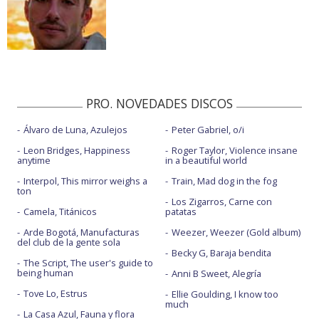
PRO. NOVEDADES DISCOS
Álvaro de Luna, Azulejos
Peter Gabriel, o/i
Leon Bridges, Happiness
Roger Taylor, Violence insane
anytime
in a beautiful world
Interpol, This mirror weighs a
Train, Mad dog in the fog
ton
Los Zigarros, Carne con
Camela, Titánicos
patatas
Arde Bogotá, Manufacturas
Weezer, Weezer (Gold album)
del club de la gente sola
Becky G, Baraja bendita
The Script, The user's guide to
being human
Anni B Sweet, Alegría
Tove Lo, Estrus
Ellie Goulding, I know too
much
La Casa Azul, Fauna y flora