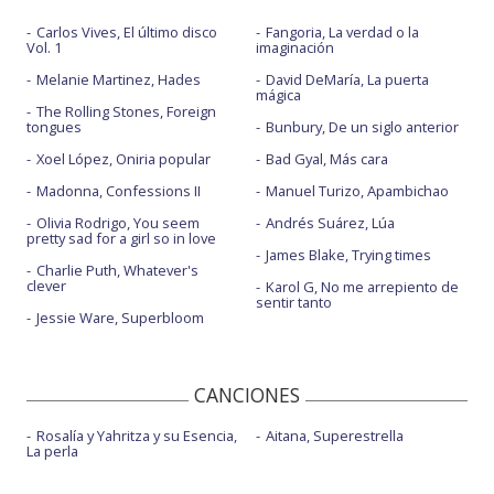
Carlos Vives, El último disco
Fangoria, La verdad o la
Vol. 1
imaginación
Melanie Martinez, Hades
David DeMaría, La puerta
mágica
The Rolling Stones, Foreign
tongues
Bunbury, De un siglo anterior
Xoel López, Oniria popular
Bad Gyal, Más cara
Madonna, Confessions II
Manuel Turizo, Apambichao
Olivia Rodrigo, You seem
Andrés Suárez, Lúa
pretty sad for a girl so in love
James Blake, Trying times
Charlie Puth, Whatever's
clever
Karol G, No me arrepiento de
sentir tanto
Jessie Ware, Superbloom
CANCIONES
Rosalía y Yahritza y su Esencia,
Aitana, Superestrella
La perla