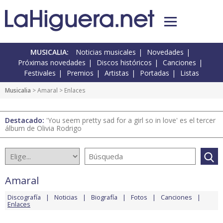
MUSICALIA:
Noticias musicales
Novedades
Próximas novedades
Discos históricos
Canciones
Festivales
Premios
Artistas
Portadas
Listas
Musicalia
>
Amaral
> Enlaces
Destacado:
'You seem pretty sad for a girl so in love' es el tercer
álbum de Olivia Rodrigo
Amaral
Discografía
Noticias
Biografía
Fotos
Canciones
Enlaces