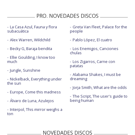
PRO. NOVEDADES DISCOS
La Casa Azul, Fauna y flora
Greta Van Fleet, Palace for the
subacuática
people
Alex Warren, Wildchild
Pablo López, El cuatro
Becky G, Baraja bendita
Los Enemigos, Canciones
chulas
Ellie Goulding, I know too
much
Los Zigarros, Carne con
patatas
Jungle, Sunshine
Alabama Shakes, I must be
dreaming
Nickelback, Everything under
the sun
Jorja Smith, What are the odds
Europe, Come this madness
The Script, The user's guide to
being human
Álvaro de Luna, Azulejos
Interpol, This mirror weighs a
ton
NOVEDADES DISCOS