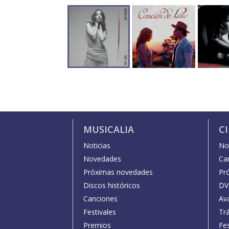
MUSICALIA
C
Noticias
Not
Novedades
Car
Próximas novedades
Pr
Discos históricos
DV
Canciones
Av
Festivales
Trá
Premios
Fe