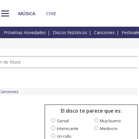
MÚSICA
CINE
Próximas novedades
Discos históricos
Canciones
Festival
um de Muse
Canciones
El disco te parece que es:
Genial
Muy bueno
Interesante
Mediocre
Un rollo