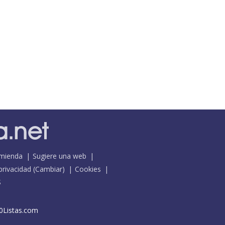
mienda
Sugiere una web
 privacidad
(
Cambiar
)
Cookies
S
0Listas.com