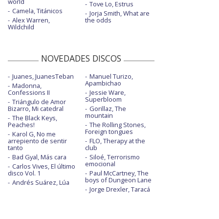
world
Tove Lo, Estrus
Camela, Titánicos
Jorja Smith, What are
Alex Warren,
the odds
Wildchild
NOVEDADES DISCOS
Juanes, JuanesTeban
Manuel Turizo,
Apambichao
Madonna,
Confessions II
Jessie Ware,
Superbloom
Triángulo de Amor
Bizarro, Mi catedral
Gorillaz, The
mountain
The Black Keys,
Peaches!
The Rolling Stones,
Foreign tongues
Karol G, No me
arrepiento de sentir
FLO, Therapy at the
tanto
club
Bad Gyal, Más cara
Siloé, Terrorismo
emocional
Carlos Vives, El último
disco Vol. 1
Paul McCartney, The
boys of Dungeon Lane
Andrés Suárez, Lúa
Jorge Drexler, Taracá