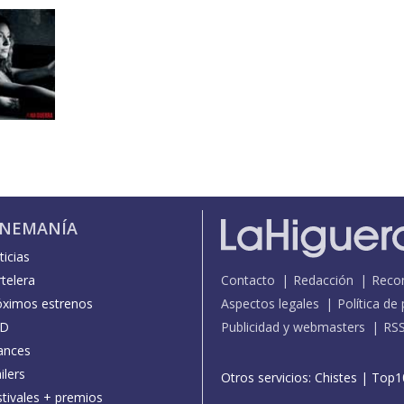
INEMANÍA
icias
telera
Contacto
Redacción
Reco
óximos estrenos
Aspectos legales
Política de
D
Publicidad y webmasters
RS
ances
ilers
Otros servicios:
Chistes
|
Top1
stivales + premios