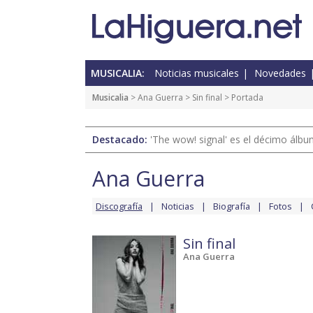
MUSICALIA:
Noticias musicales
Novedades
Musicalia
>
Ana Guerra
>
Sin final
> Portada
Destacado:
'The wow! signal' es el décimo álb
Ana Guerra
Discografía
Noticias
Biografía
Fotos
Sin final
Ana Guerra