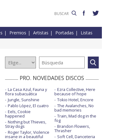
es
Premios
Artistas
Portadas
Listas
PRO. NOVEDADES DISCOS
La Casa Azul, Fauna y
Ezra Collective, Here
flora subacuática
because of hope
Jungle, Sunshine
Tokio Hotel, Encore
Pablo López, El cuatro
The Avalanches, No
bad memories
Eels, Cookie
happened
Train, Mad dog in the
fog
Nothing but Thieves,
Stray dogs
Brandon Flowers,
Thrasher
Roger Taylor, Violence
insane in a beautiful
Soft Cell, Danceteria