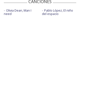
CANCIONES
Olivia Dean, Man I
Pablo López, El niño
need
del espacio